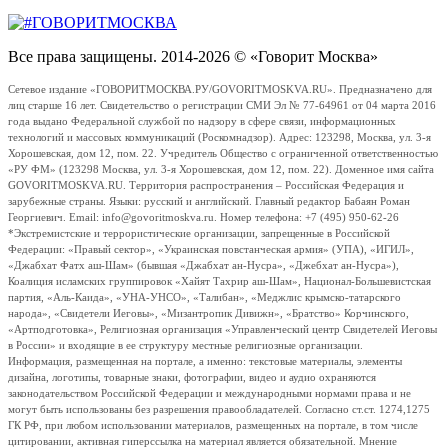
Все права защищены. 2014-2026 © «Говорит Москва»
Сетевое издание «ГОВОРИТМОСКВА.РУ/GOVORITMOSKVA.RU». Предназначено для
лиц старше 16 лет. Свидетельство о регистрации СМИ Эл № 77-64961 от 04 марта 2016
года выдано Федеральной службой по надзору в сфере связи, информационных
технологий и массовых коммуникаций (Роскомнадзор). Адрес: 123298, Москва, ул. 3-я
Хорошевская, дом 12, пом. 22. Учредитель Общество с ограниченной ответственностью
«РУ ФМ» (123298 Москва, ул. 3-я Хорошевская, дом 12, пом. 22). Доменное имя сайта
GOVORITMOSKVA.RU. Территория распространения – Российская Федерация и
зарубежные страны. Языки: русский и английский. Главный редактор Бабаян Роман
Георгиевич. Email: info@govoritmoskva.ru. Номер телефона: +7 (495) 950-62-26
*Экстремистские и террористические организации, запрещенные в Российской
Федерации: «Правый сектор», «Украинская повстанческая армия» (УПА), «ИГИЛ»,
«Джабхат Фатх аш-Шам» (бывшая «Джабхат ан-Нусра», «Джебхат ан-Нусра»),
Коалиция исламских группировок «Хайят Тахрир аш-Шам», Национал-Большевистская
партия, «Аль-Каида», «УНА-УНСО», «Талибан», «Меджлис крымско-татарского
народа», «Свидетели Иеговы», «Мизантропик Дивижн», «Братство» Корчинского,
«Артподготовка», Религиозная организация «Управленческий центр Свидетелей Иеговы
в России» и входящие в ее структуру местные религиозные организации.
Информация, размещенная на портале, а именно: текстовые материалы, элементы
дизайна, логотипы, товарные знаки, фотографии, видео и аудио охраняются
законодательством Российской Федерации и международными нормами права и не
могут быть использованы без разрешения правообладателей. Согласно ст.ст. 1274,1275
ГК РФ, при любом использовании материалов, размещенных на портале, в том числе
цитировании, активная гиперссылка на материал является обязательной. Мнение