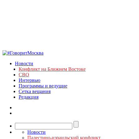
Новости
Конфликт на Ближнем Востоке
СВО
Интервью
Программы и ведущие
Сетка вещания
Редакция
Новости
Палестино-израильский конфликт