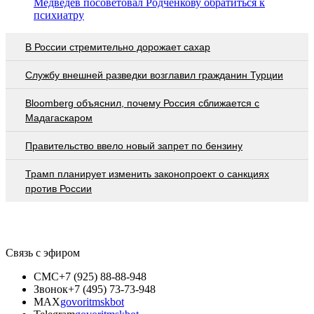
Медведев посоветовал Родченкову обратиться к
психиатру
В России стремительно дорожает сахар
Службу внешней разведки возглавил гражданин Турции
Bloomberg объяснил, почему Россия сближается с
Мадагаскаром
Правительство ввело новый запрет по бензину
Трамп планирует изменить законопроект о санкциях
против России
Связь с эфиром
СМС
+7 (925) 88-88-948
Звонок
+7 (495) 73-73-948
MAX
govoritmskbot