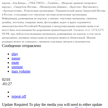
партия, «Аль-Каида», «УНА-УНСО», «Талибан», «Меджлис крымско-татарского
народа», «Свидетели Иеговы», «Мизантропик Дивижн», «Братство» Корчинского,
«Артподготовка», Религиозная организация «Управленческий центр Свидетелей Иеговы
в России» и входящие в ее структуру местные религиозные организации.
Информация, размещенная на портале, а именно: текстовые материалы, элементы
дизайна, логотипы, товарные знаки, фотографии, видео и аудио охраняются
законодательством Российской Федерации и международными нормами права и не
могут быть использованы без разрешения правообладателей. Согласно ст.ст. 1274,1275
ГК РФ, при любом использовании материалов, размещенных на портале, в том числе
цитировании, активная гиперссылка на материал является обязательной. Мнение
редакции может не совпадать с мнением отдельных авторов и колумнистов.
Сообщение отправлено
play
pause
mute
unmute
max volume
02:01
-01:27
repeat off
Update Required
To play the media you will need to either update