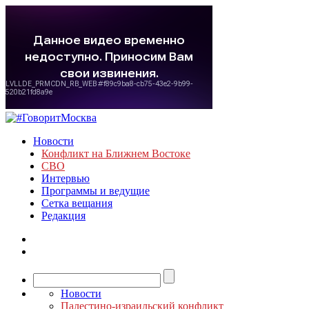
Новости
Конфликт на Ближнем Востоке
СВО
Интервью
Программы и ведущие
Сетка вещания
Редакция
Новости
Палестино-израильский конфликт