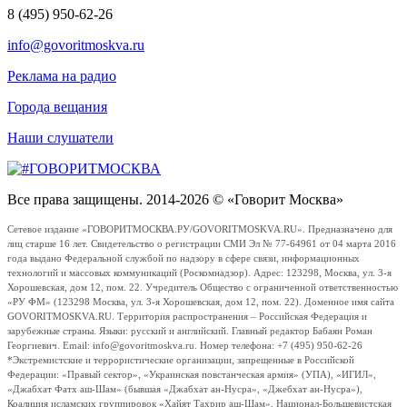
8 (495) 950-62-26
info@govoritmoskva.ru
Реклама на радио
Города вещания
Наши слушатели
Все права защищены. 2014-2026 © «Говорит Москва»
Сетевое издание «ГОВОРИТМОСКВА.РУ/GOVORITMOSKVA.RU». Предназначено для
лиц старше 16 лет. Свидетельство о регистрации СМИ Эл № 77-64961 от 04 марта 2016
года выдано Федеральной службой по надзору в сфере связи, информационных
технологий и массовых коммуникаций (Роскомнадзор). Адрес: 123298, Москва, ул. 3-я
Хорошевская, дом 12, пом. 22. Учредитель Общество с ограниченной ответственностью
«РУ ФМ» (123298 Москва, ул. 3-я Хорошевская, дом 12, пом. 22). Доменное имя сайта
GOVORITMOSKVA.RU. Территория распространения – Российская Федерация и
зарубежные страны. Языки: русский и английский. Главный редактор Бабаян Роман
Георгиевич. Email: info@govoritmoskva.ru. Номер телефона: +7 (495) 950-62-26
*Экстремистские и террористические организации, запрещенные в Российской
Федерации: «Правый сектор», «Украинская повстанческая армия» (УПА), «ИГИЛ»,
«Джабхат Фатх аш-Шам» (бывшая «Джабхат ан-Нусра», «Джебхат ан-Нусра»),
Коалиция исламских группировок «Хайят Тахрир аш-Шам», Национал-Большевистская