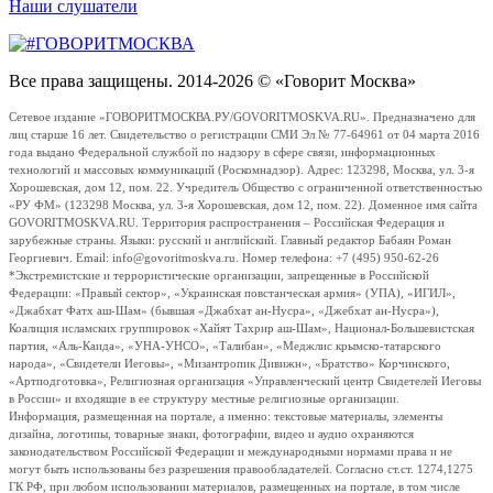
Наши слушатели
Все права защищены. 2014-2026 © «Говорит Москва»
Сетевое издание «ГОВОРИТМОСКВА.РУ/GOVORITMOSKVA.RU». Предназначено для
лиц старше 16 лет. Свидетельство о регистрации СМИ Эл № 77-64961 от 04 марта 2016
года выдано Федеральной службой по надзору в сфере связи, информационных
технологий и массовых коммуникаций (Роскомнадзор). Адрес: 123298, Москва, ул. 3-я
Хорошевская, дом 12, пом. 22. Учредитель Общество с ограниченной ответственностью
«РУ ФМ» (123298 Москва, ул. 3-я Хорошевская, дом 12, пом. 22). Доменное имя сайта
GOVORITMOSKVA.RU. Территория распространения – Российская Федерация и
зарубежные страны. Языки: русский и английский. Главный редактор Бабаян Роман
Георгиевич. Email: info@govoritmoskva.ru. Номер телефона: +7 (495) 950-62-26
*Экстремистские и террористические организации, запрещенные в Российской
Федерации: «Правый сектор», «Украинская повстанческая армия» (УПА), «ИГИЛ»,
«Джабхат Фатх аш-Шам» (бывшая «Джабхат ан-Нусра», «Джебхат ан-Нусра»),
Коалиция исламских группировок «Хайят Тахрир аш-Шам», Национал-Большевистская
партия, «Аль-Каида», «УНА-УНСО», «Талибан», «Меджлис крымско-татарского
народа», «Свидетели Иеговы», «Мизантропик Дивижн», «Братство» Корчинского,
«Артподготовка», Религиозная организация «Управленческий центр Свидетелей Иеговы
в России» и входящие в ее структуру местные религиозные организации.
Информация, размещенная на портале, а именно: текстовые материалы, элементы
дизайна, логотипы, товарные знаки, фотографии, видео и аудио охраняются
законодательством Российской Федерации и международными нормами права и не
могут быть использованы без разрешения правообладателей. Согласно ст.ст. 1274,1275
ГК РФ, при любом использовании материалов, размещенных на портале, в том числе