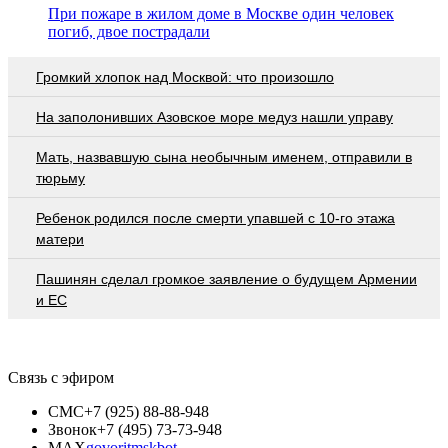
При пожаре в жилом доме в Москве один человек
погиб, двое пострадали
Громкий хлопок над Москвой: что произошло
На заполонивших Азовское море медуз нашли управу
Мать, назвавшую сына необычным именем, отправили в
тюрьму
Ребенок родился после смерти упавшей с 10-го этажа
матери
Пашинян сделал громкое заявление о будущем Армении
и ЕС
Связь с эфиром
СМС
+7 (925) 88-88-948
Звонок
+7 (495) 73-73-948
MAX
govoritmskbot