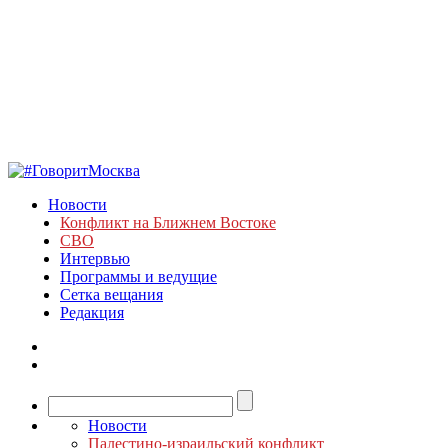
Новости
Конфликт на Ближнем Востоке
СВО
Интервью
Программы и ведущие
Сетка вещания
Редакция
Новости
Палестино-израильский конфликт