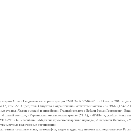
ше 16 лет. Свидетельство о регистрации СМИ Эл № 77-64961 от 04 марта 2016 года вы
ом 12, пом. 22. Учредитель Общество с ограниченной ответственностью «РУ ФМ» (123298 Мо
траны. Языки: русский и английский. Главный редактор Бабаян Роман Георгиевич. Email:
и: «Правый сектор», «Украинская повстанческая армия» (УПА), «ИГИЛ», «Джабхат Фатх а
«УНА-УНСО», «Талибан», «Меджлис крымско-татарского народа», «Свидетели Иеговы», «М
туру местные религиозные организации.
, логотипы, товарные знаки, фотографии, видео и аудио охраняются законодательством Ро