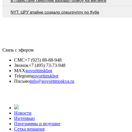
В Пакистане смертник взорвал бомбу на митинге
NYT: ЦРУ втайне создало спецгруппу по Кубе
Связь с эфиром
СМС
+7 (925) 88-88-948
Звонок
+7 (495) 73-73-948
MAX
govoritmskbot
Telegram
govoritmskbot
Письмо
info@govoritmoskva.ru
Новости
Интервью
Программы и ведущие
Сетка вещания