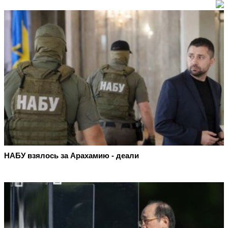
НАБУ взялось за Арахамию - деали