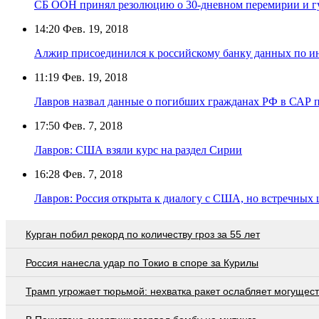
СБ ООН принял резолюцию о 30-дневном перемирии и г
14:20
Фев. 19, 2018
Алжир присоединился к российскому банку данных по и
11:19
Фев. 19, 2018
Лавров назвал данные о погибших гражданах РФ в САР 
17:50
Фев. 7, 2018
Лавров: США взяли курс на раздел Сирии
16:28
Фев. 7, 2018
Лавров: Россия открыта к диалогу с США, но встречных 
Курган побил рекорд по количеству гроз за 55 лет
Россия нанесла удар по Токио в споре за Курилы
Трамп угрожает тюрьмой: нехватка ракет ослабляет могущес