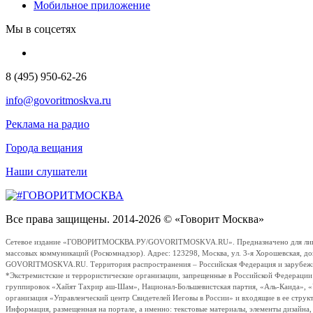
Мобильное приложение
Мы в соцсетях
8 (495) 950-62-26
info@govoritmoskva.ru
Реклама на радио
Города вещания
Наши слушатели
Все права защищены. 2014-2026 © «Говорит Москва»
Сетевое издание «ГОВОРИТМОСКВА.РУ/GOVORITMOSKVA.RU». Предназначено для лиц стар
массовых коммуникаций (Роскомнадзор). Адрес: 123298, Москва, ул. 3-я Хорошевская, д
GOVORITMOSKVA.RU. Территория распространения – Российская Федерация и зарубежные с
*Экстремистские и террористические организации, запрещенные в Российской Федераци
группировок «Хайят Тахрир аш-Шам», Национал-Большевистская партия, «Аль-Каида», 
организация «Управленческий центр Свидетелей Иеговы в России» и входящие в ее струк
Информация, размещенная на портале, а именно: текстовые материалы, элементы дизайна