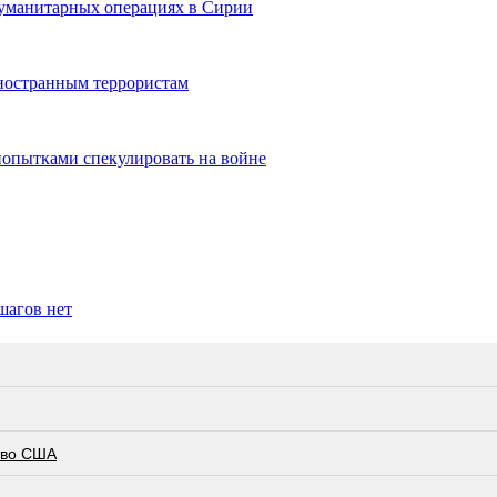
уманитарных операциях в Сирии
ностранным террористам
попытками спекулировать на войне
шагов нет
тво США