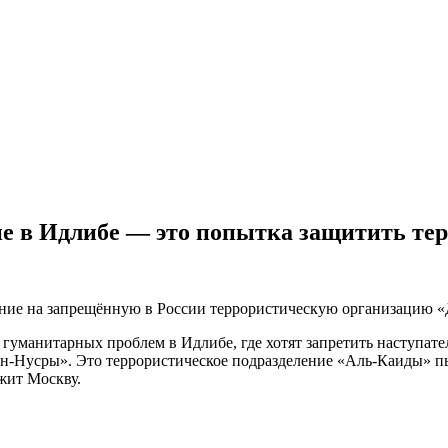
е в Идлибе — это попытка защитить те
ние на запрещённую в России террористическую организацию «
гуманитарных проблем в Идлибе, где хотят запретить наступате
ан-Нусры». Это террористическое подразделение «Аль-Каиды» п
вожит Москву.