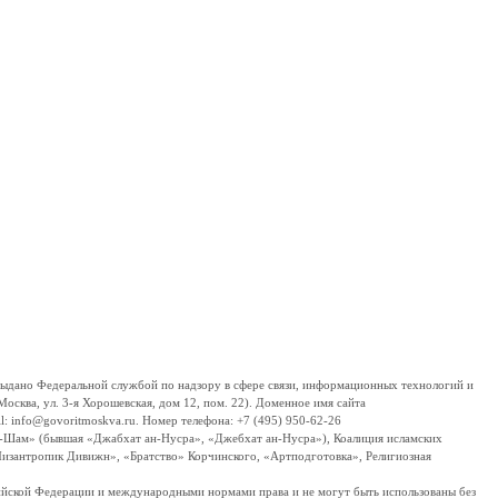
дано Федеральной службой по надзору в сфере связи, информационных технологий и
сква, ул. 3-я Хорошевская, дом 12, пом. 22). Доменное имя сайта
 info@govoritmoskva.ru. Номер телефона: +7 (495) 950-62-26
ш-Шам» (бывшая «Джабхат ан-Нусра», «Джебхат ан-Нусра»), Коалиция исламских
изантропик Дивижн», «Братство» Корчинского, «Артподготовка», Религиозная
ссийской Федерации и международными нормами права и не могут быть использованы без