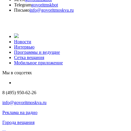
Telegram
govoritmskbot
Письмо
info@govoritmoskva.ru
Новости
Интервью
Программы и ведущие
Сетка вещания
Мобильное приложение
Мы в соцсетях
8 (495) 950-62-26
info@govoritmoskva.ru
Реклама на радио
Города вещания