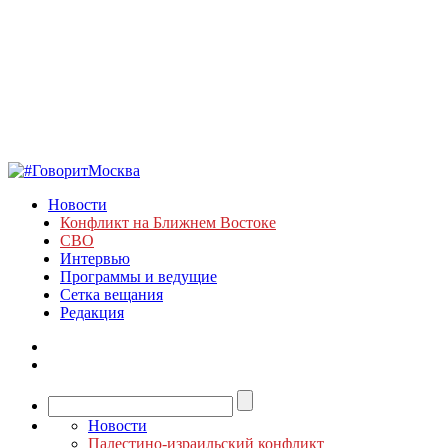
Новости
Конфликт на Ближнем Востоке
СВО
Интервью
Программы и ведущие
Сетка вещания
Редакция
Новости
Палестино-израильский конфликт