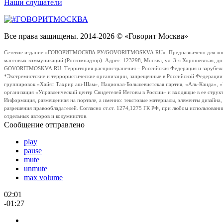
Наши слушатели
Все права защищены. 2014-2026 © «Говорит Москва»
Сетевое издание «ГОВОРИТМОСКВА.РУ/GOVORITMOSKVA.RU». Предназначено для лиц стар
массовых коммуникаций (Роскомнадзор). Адрес: 123298, Москва, ул. 3-я Хорошевская, д
GOVORITMOSKVA.RU. Территория распространения – Российская Федерация и зарубежные с
*Экстремистские и террористические организации, запрещенные в Российской Федераци
группировок «Хайят Тахрир аш-Шам», Национал-Большевистская партия, «Аль-Каида», 
организация «Управленческий центр Свидетелей Иеговы в России» и входящие в ее струк
Информация, размещенная на портале, а именно: текстовые материалы, элементы дизайна
разрешения правообладателей. Согласно ст.ст. 1274,1275 ГК РФ, при любом использовани
отдельных авторов и колумнистов.
Сообщение отправлено
play
pause
mute
unmute
max volume
02:01
-01:27