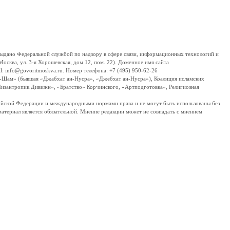
дано Федеральной службой по надзору в сфере связи, информационных технологий и
сква, ул. 3-я Хорошевская, дом 12, пом. 22). Доменное имя сайта
 info@govoritmoskva.ru. Номер телефона: +7 (495) 950-62-26
ш-Шам» (бывшая «Джабхат ан-Нусра», «Джебхат ан-Нусра»), Коалиция исламских
изантропик Дивижн», «Братство» Корчинского, «Артподготовка», Религиозная
ссийской Федерации и международными нормами права и не могут быть использованы без
материал является обязательной. Мнение редакции может не совпадать с мнением