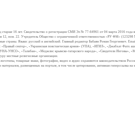
ше 16 лет. Свидетельство о регистрации СМИ Эл № 77-64961 от 04 марта 2016 года вы
ом 12, пом. 22. Учредитель Общество с ограниченной ответственностью «РУ ФМ» (123298 Мо
траны. Языки: русский и английский. Главный редактор Бабаян Роман Георгиевич. Email:
и: «Правый сектор», «Украинская повстанческая армия» (УПА), «ИГИЛ», «Джабхат Фатх а
«УНА-УНСО», «Талибан», «Меджлис крымско-татарского народа», «Свидетели Иеговы», «М
туру местные религиозные организации.
, логотипы, товарные знаки, фотографии, видео и аудио охраняются законодательством Ро
и материалов, размещенных на портале, в том числе цитировании, активная гиперссылка на 