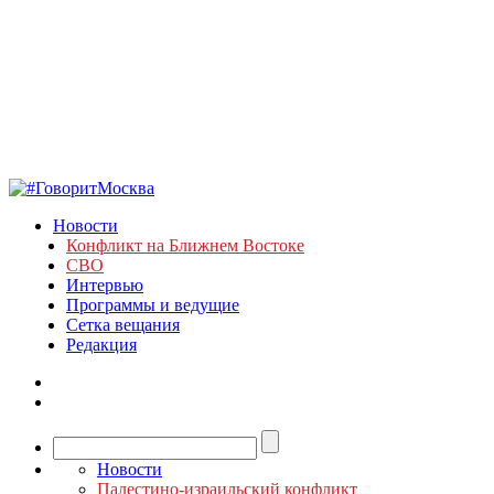
Новости
Конфликт на Ближнем Востоке
СВО
Интервью
Программы и ведущие
Сетка вещания
Редакция
Новости
Палестино-израильский конфликт