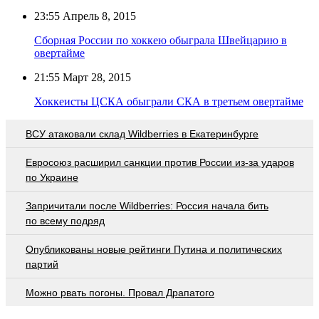
23:55
Апрель 8, 2015
Сборная России по хоккею обыграла Швейцарию в
овертайме
21:55
Март 28, 2015
Хоккеисты ЦСКА обыграли СКА в третьем овертайме
ВСУ атаковали склад Wildberries в Екатеринбурге
Евросоюз расширил санкции против России из-за ударов
по Украине
Запричитали после Wildberries: Россия начала бить
по всему подряд
Опубликованы новые рейтинги Путина и политических
партий
Можно рвать погоны. Провал Драпатого