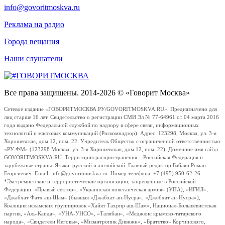
info@govoritmoskva.ru
Реклама на радио
Города вещания
Наши слушатели
Все права защищены. 2014-2026 © «Говорит Москва»
Сетевое издание «ГОВОРИТМОСКВА.РУ/GOVORITMOSKVA.RU». Предназначено для
лиц старше 16 лет. Свидетельство о регистрации СМИ Эл № 77-64961 от 04 марта 2016
года выдано Федеральной службой по надзору в сфере связи, информационных
технологий и массовых коммуникаций (Роскомнадзор). Адрес: 123298, Москва, ул. 3-я
Хорошевская, дом 12, пом. 22. Учредитель Общество с ограниченной ответственностью
«РУ ФМ» (123298 Москва, ул. 3-я Хорошевская, дом 12, пом. 22). Доменное имя сайта
GOVORITMOSKVA.RU. Территория распространения – Российская Федерация и
зарубежные страны. Языки: русский и английский. Главный редактор Бабаян Роман
Георгиевич. Email: info@govoritmoskva.ru. Номер телефона: +7 (495) 950-62-26
*Экстремистские и террористические организации, запрещенные в Российской
Федерации: «Правый сектор», «Украинская повстанческая армия» (УПА), «ИГИЛ»,
«Джабхат Фатх аш-Шам» (бывшая «Джабхат ан-Нусра», «Джебхат ан-Нусра»),
Коалиция исламских группировок «Хайят Тахрир аш-Шам», Национал-Большевистская
партия, «Аль-Каида», «УНА-УНСО», «Талибан», «Меджлис крымско-татарского
народа», «Свидетели Иеговы», «Мизантропик Дивижн», «Братство» Корчинского,