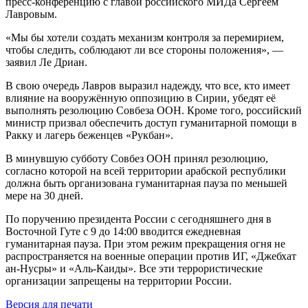
пресс-конференцию с главой российского МИДа Сергеем
Лавровым.
«Мы бы хотели создать механизм контроля за перемирием,
чтобы следить, соблюдают ли все стороны положения», —
заявил Ле Дриан.
В свою очередь Лавров выразил надежду, что все, кто имеет
влияние на вооружённую оппозицию в Сирии, убедят её
выполнять резолюцию Совбеза ООН. Кроме того, российский
министр призвал обеспечить доступ гуманитарной помощи в
Ракку и лагерь беженцев «Рукбан».
В минувшую субботу Совбез ООН принял резолюцию,
согласно которой на всей территории арабской республики
должна быть организована гуманитарная пауза по меньшей
мере на 30 дней.
По поручению президента России с сегодняшнего дня в
Восточной Гуте с 9 до 14:00 вводится ежедневная
гуманитарная пауза. При этом режим прекращения огня не
распространяется на военные операции против ИГ, «Джебхат
ан-Нусры» и «Аль-Каиды». Все эти террористические
организации запрещены на территории России.
Версия для печати