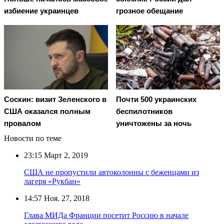
избиение украинцев
грозное обещание
Соскин: визит Зеленского в
Почти 500 украинских
США оказался полным
беспилотников
провалом
уничтожены за ночь
Новости по теме
23:15
Март 2, 2019
США не пропустили автоколонны с беженцами из
лагеря «Рукбан»
14:57
Ноя. 27, 2018
Глава МИДа Франции посетит Россию в начале