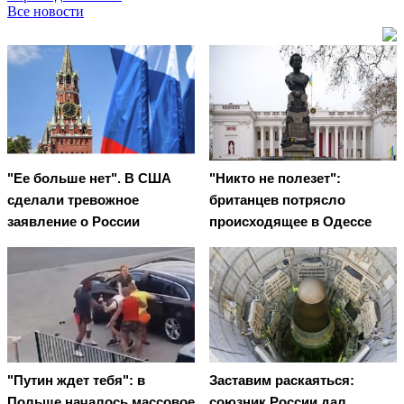
Все новости
"Ее больше нет". В США
"Никто не полезет":
сделали тревожное
британцев потрясло
заявление о России
происходящее в Одессе
"Путин ждет тебя": в
Заставим раскаяться:
Польше началось массовое
союзник России дал