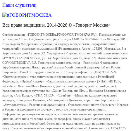
Наши слушатели
Все права защищены. 2014-2026 © «Говорит Москва»
Сетевое издание «ГОВОРИТМОСКВА.РУ/GOVORITMOSKVA.RU». Предназначено для
лиц старше 16 лет. Свидетельство о регистрации СМИ Эл № 77-64961 от 04 марта 2016
года выдано Федеральной службой по надзору в сфере связи, информационных
технологий и массовых коммуникаций (Роскомнадзор). Адрес: 123298, Москва, ул. 3-я
Хорошевская, дом 12, пом. 22. Учредитель Общество с ограниченной ответственностью
«РУ ФМ» (123298 Москва, ул. 3-я Хорошевская, дом 12, пом. 22). Доменное имя сайта
GOVORITMOSKVA.RU. Территория распространения – Российская Федерация и
зарубежные страны. Языки: русский и английский. Главный редактор Бабаян Роман
Георгиевич. Email: info@govoritmoskva.ru. Номер телефона: +7 (495) 950-62-26
*Экстремистские и террористические организации, запрещенные в Российской
Федерации: «Правый сектор», «Украинская повстанческая армия» (УПА), «ИГИЛ»,
«Джабхат Фатх аш-Шам» (бывшая «Джабхат ан-Нусра», «Джебхат ан-Нусра»),
Коалиция исламских группировок «Хайят Тахрир аш-Шам», Национал-Большевистская
партия, «Аль-Каида», «УНА-УНСО», «Талибан», «Меджлис крымско-татарского
народа», «Свидетели Иеговы», «Мизантропик Дивижн», «Братство» Корчинского,
«Артподготовка», Религиозная организация «Управленческий центр Свидетелей Иеговы
в России» и входящие в ее структуру местные религиозные организации.
Информация, размещенная на портале, а именно: текстовые материалы, элементы
дизайна, логотипы, товарные знаки, фотографии, видео и аудио охраняются
законодательством Российской Федерации и международными нормами права и не
могут быть использованы без разрешения правообладателей. Согласно ст.ст. 1274,1275