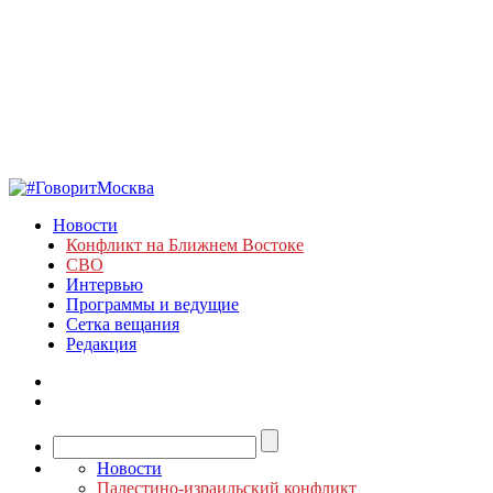
Новости
Конфликт на Ближнем Востоке
СВО
Интервью
Программы и ведущие
Сетка вещания
Редакция
Новости
Палестино-израильский конфликт