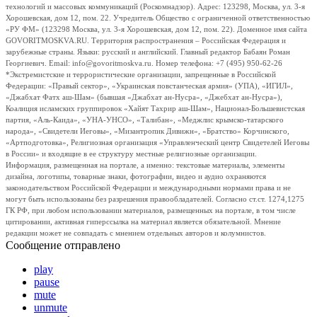
технологий и массовых коммуникаций (Роскомнадзор). Адрес: 123298, Москва, ул. 3-я
Хорошевская, дом 12, пом. 22. Учредитель Общество с ограниченной ответственностью
«РУ ФМ» (123298 Москва, ул. 3-я Хорошевская, дом 12, пом. 22). Доменное имя сайта
GOVORITMOSKVA.RU. Территория распространения – Российская Федерация и
зарубежные страны. Языки: русский и английский. Главный редактор Бабаян Роман
Георгиевич. Email: info@govoritmoskva.ru. Номер телефона: +7 (495) 950-62-26
*Экстремистские и террористические организации, запрещенные в Российской
Федерации: «Правый сектор», «Украинская повстанческая армия» (УПА), «ИГИЛ»,
«Джабхат Фатх аш-Шам» (бывшая «Джабхат ан-Нусра», «Джебхат ан-Нусра»),
Коалиция исламских группировок «Хайят Тахрир аш-Шам», Национал-Большевистская
партия, «Аль-Каида», «УНА-УНСО», «Талибан», «Меджлис крымско-татарского
народа», «Свидетели Иеговы», «Мизантропик Дивижн», «Братство» Корчинского,
«Артподготовка», Религиозная организация «Управленческий центр Свидетелей Иеговы
в России» и входящие в ее структуру местные религиозные организации.
Информация, размещенная на портале, а именно: текстовые материалы, элементы
дизайна, логотипы, товарные знаки, фотографии, видео и аудио охраняются
законодательством Российской Федерации и международными нормами права и не
могут быть использованы без разрешения правообладателей. Согласно ст.ст. 1274,1275
ГК РФ, при любом использовании материалов, размещенных на портале, в том числе
цитировании, активная гиперссылка на материал является обязательной. Мнение
редакции может не совпадать с мнением отдельных авторов и колумнистов.
Сообщение отправлено
play
pause
mute
unmute