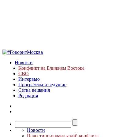
Новости
Конфликт на Ближнем Востоке
СВО
Интервью
Программы и ведущие
Сетка вещания
Редакция
Новости
Палестино-израильский конфликт