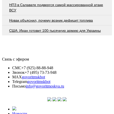
НПЗ в Салавате подвергся самой массированной атаке
ВСУ
Новак объяснил, почему возник дефицит топлива
США: Иран готовит 100-тысячную армию для Украины
Связь с эфиром
СМС
+7 (925) 88-88-948
Звонок
+7 (495) 73-73-948
MAX
govoritmskbot
Telegram
govoritmskbot
Письмо
info@govoritmoskva.ru
Новости