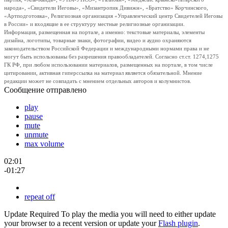
народа», «Свидетели Иеговы», «Мизантропик Дивижн», «Братство» Корчинского,
«Артподготовка», Религиозная организация «Управленческий центр Свидетелей Иеговы
в России» и входящие в ее структуру местные религиозные организации.
Информация, размещенная на портале, а именно: текстовые материалы, элементы
дизайна, логотипы, товарные знаки, фотографии, видео и аудио охраняются
законодательством Российской Федерации и международными нормами права и не
могут быть использованы без разрешения правообладателей. Согласно ст.ст. 1274,1275
ГК РФ, при любом использовании материалов, размещенных на портале, в том числе
цитировании, активная гиперссылка на материал является обязательной. Мнение
редакции может не совпадать с мнением отдельных авторов и колумнистов.
Сообщение отправлено
play
pause
mute
unmute
max volume
02:01
-01:27
repeat off
Update Required
To play the media you will need to either update
your browser to a recent version or update your
Flash plugin
.