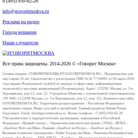
8 (495) 950-62-26
info@govoritmoskva.ru
Реклама на радио
Города вещания
Наши слушатели
Все права защищены. 2014-2026 © «Говорит Москва»
Сетевое издание «ГОВОРИТМОСКВА.РУ/GOVORITMOSKVA.RU». Предназначено для
лиц старше 16 лет. Свидетельство о регистрации СМИ Эл № 77-64961 от 04 марта 2016
года выдано Федеральной службой по надзору в сфере связи, информационных
технологий и массовых коммуникаций (Роскомнадзор). Адрес: 123298, Москва, ул. 3-я
Хорошевская, дом 12, пом. 22. Учредитель Общество с ограниченной ответственностью
«РУ ФМ» (123298 Москва, ул. 3-я Хорошевская, дом 12, пом. 22). Доменное имя сайта
GOVORITMOSKVA.RU. Территория распространения – Российская Федерация и
зарубежные страны. Языки: русский и английский. Главный редактор Бабаян Роман
Георгиевич. Email: info@govoritmoskva.ru. Номер телефона: +7 (495) 950-62-26
*Экстремистские и террористические организации, запрещенные в Российской
Федерации: «Правый сектор», «Украинская повстанческая армия» (УПА), «ИГИЛ»,
«Джабхат Фатх аш-Шам» (бывшая «Джабхат ан-Нусра», «Джебхат ан-Нусра»),
Коалиция исламских группировок «Хайят Тахрир аш-Шам», Национал-Большевистская
партия, «Аль-Каида», «УНА-УНСО», «Талибан», «Меджлис крымско-татарского