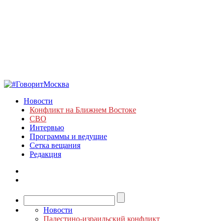
Новости
Конфликт на Ближнем Востоке
СВО
Интервью
Программы и ведущие
Сетка вещания
Редакция
Новости
Палестино-израильский конфликт