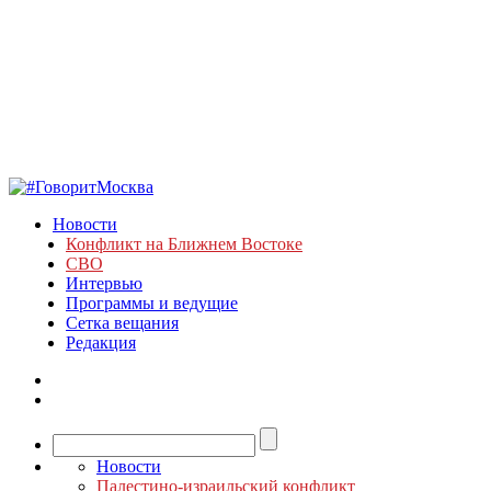
Новости
Конфликт на Ближнем Востоке
СВО
Интервью
Программы и ведущие
Сетка вещания
Редакция
Новости
Палестино-израильский конфликт