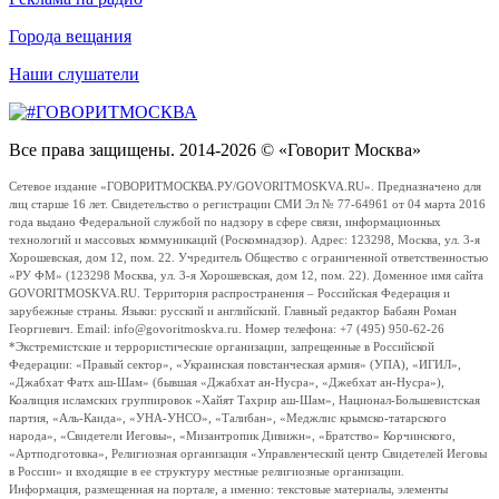
Города вещания
Наши слушатели
Все права защищены. 2014-2026 © «Говорит Москва»
Сетевое издание «ГОВОРИТМОСКВА.РУ/GOVORITMOSKVA.RU». Предназначено для
лиц старше 16 лет. Свидетельство о регистрации СМИ Эл № 77-64961 от 04 марта 2016
года выдано Федеральной службой по надзору в сфере связи, информационных
технологий и массовых коммуникаций (Роскомнадзор). Адрес: 123298, Москва, ул. 3-я
Хорошевская, дом 12, пом. 22. Учредитель Общество с ограниченной ответственностью
«РУ ФМ» (123298 Москва, ул. 3-я Хорошевская, дом 12, пом. 22). Доменное имя сайта
GOVORITMOSKVA.RU. Территория распространения – Российская Федерация и
зарубежные страны. Языки: русский и английский. Главный редактор Бабаян Роман
Георгиевич. Email: info@govoritmoskva.ru. Номер телефона: +7 (495) 950-62-26
*Экстремистские и террористические организации, запрещенные в Российской
Федерации: «Правый сектор», «Украинская повстанческая армия» (УПА), «ИГИЛ»,
«Джабхат Фатх аш-Шам» (бывшая «Джабхат ан-Нусра», «Джебхат ан-Нусра»),
Коалиция исламских группировок «Хайят Тахрир аш-Шам», Национал-Большевистская
партия, «Аль-Каида», «УНА-УНСО», «Талибан», «Меджлис крымско-татарского
народа», «Свидетели Иеговы», «Мизантропик Дивижн», «Братство» Корчинского,
«Артподготовка», Религиозная организация «Управленческий центр Свидетелей Иеговы
в России» и входящие в ее структуру местные религиозные организации.
Информация, размещенная на портале, а именно: текстовые материалы, элементы