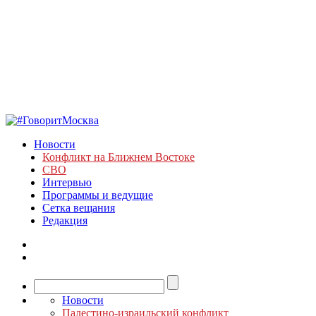
Новости
Конфликт на Ближнем Востоке
СВО
Интервью
Программы и ведущие
Сетка вещания
Редакция
Новости
Палестино-израильский конфликт