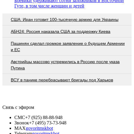
Боевики удерживают сотни заложников в Восточной
Гуте, в том числе женщин и детей
США: Иран готовит 100-тысячную армию для Украины
АБН24: Россия наказала США за поддержку Киева
Пашинян сделал громкое заявление о будущем Армении
и ЕС
Австрийцы массово устремились в Россию после указа
Путина
ВСУ в панике перебрасывают бригады под Харьков
Связь с эфиром
СМС
+7 (925) 88-88-948
Звонок
+7 (495) 73-73-948
MAX
govoritmskbot
Telegram
govoritmskbot