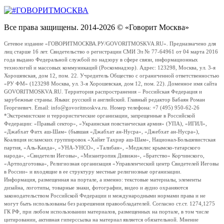
Все права защищены. 2014-2026 © «Говорит Москва»
Сетевое издание «ГОВОРИТМОСКВА.РУ/GOVORITMOSKVA.RU». Предназначено для
лиц старше 16 лет. Свидетельство о регистрации СМИ Эл № 77-64961 от 04 марта 2016
года выдано Федеральной службой по надзору в сфере связи, информационных
технологий и массовых коммуникаций (Роскомнадзор). Адрес: 123298, Москва, ул. 3-я
Хорошевская, дом 12, пом. 22. Учредитель Общество с ограниченной ответственностью
«РУ ФМ» (123298 Москва, ул. 3-я Хорошевская, дом 12, пом. 22). Доменное имя сайта
GOVORITMOSKVA.RU. Территория распространения – Российская Федерация и
зарубежные страны. Языки: русский и английский. Главный редактор Бабаян Роман
Георгиевич. Email: info@govoritmoskva.ru. Номер телефона: +7 (495) 950-62-26
*Экстремистские и террористические организации, запрещенные в Российской
Федерации: «Правый сектор», «Украинская повстанческая армия» (УПА), «ИГИЛ»,
«Джабхат Фатх аш-Шам» (бывшая «Джабхат ан-Нусра», «Джебхат ан-Нусра»),
Коалиция исламских группировок «Хайят Тахрир аш-Шам», Национал-Большевистская
партия, «Аль-Каида», «УНА-УНСО», «Талибан», «Меджлис крымско-татарского
народа», «Свидетели Иеговы», «Мизантропик Дивижн», «Братство» Корчинского,
«Артподготовка», Религиозная организация «Управленческий центр Свидетелей Иеговы
в России» и входящие в ее структуру местные религиозные организации.
Информация, размещенная на портале, а именно: текстовые материалы, элементы
дизайна, логотипы, товарные знаки, фотографии, видео и аудио охраняются
законодательством Российской Федерации и международными нормами права и не
могут быть использованы без разрешения правообладателей. Согласно ст.ст. 1274,1275
ГК РФ, при любом использовании материалов, размещенных на портале, в том числе
цитировании, активная гиперссылка на материал является обязательной. Мнение