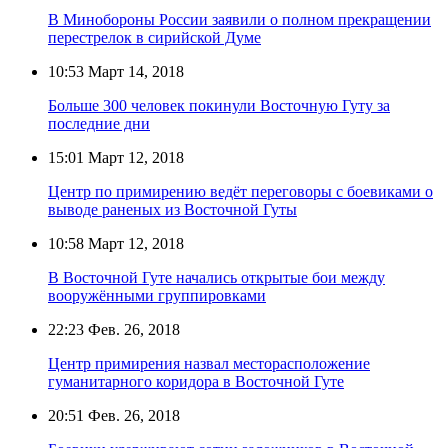
В Минобороны России заявили о полном прекращении
перестрелок в сирийской Думе
10:53
Март 14, 2018
Больше 300 человек покинули Восточную Гуту за
последние дни
15:01
Март 12, 2018
Центр по примирению ведёт переговоры с боевиками о
выводе раненых из Восточной Гуты
10:58
Март 12, 2018
В Восточной Гуте начались открытые бои между
вооружёнными группировками
22:23
Фев. 26, 2018
Центр примирения назвал месторасположение
гуманитарного коридора в Восточной Гуте
20:51
Фев. 26, 2018