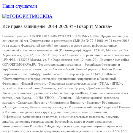
Наши слушатели
Все права защищены. 2014-2026 © «Говорит Москва»
Сетевое издание «ГОВОРИТМОСКВА.РУ/GOVORITMOSKVA.RU». Предназначено для
лиц старше 16 лет. Свидетельство о регистрации СМИ Эл № 77-64961 от 04 марта 2016
года выдано Федеральной службой по надзору в сфере связи, информационных
технологий и массовых коммуникаций (Роскомнадзор). Адрес: 123298, Москва, ул. 3-я
Хорошевская, дом 12, пом. 22. Учредитель Общество с ограниченной ответственностью
«РУ ФМ» (123298 Москва, ул. 3-я Хорошевская, дом 12, пом. 22). Доменное имя сайта
GOVORITMOSKVA.RU. Территория распространения – Российская Федерация и
зарубежные страны. Языки: русский и английский. Главный редактор Бабаян Роман
Георгиевич. Email: info@govoritmoskva.ru. Номер телефона: +7 (495) 950-62-26
*Экстремистские и террористические организации, запрещенные в Российской
Федерации: «Правый сектор», «Украинская повстанческая армия» (УПА), «ИГИЛ»,
«Джабхат Фатх аш-Шам» (бывшая «Джабхат ан-Нусра», «Джебхат ан-Нусра»),
Коалиция исламских группировок «Хайят Тахрир аш-Шам», Национал-Большевистская
партия, «Аль-Каида», «УНА-УНСО», «Талибан», «Меджлис крымско-татарского
народа», «Свидетели Иеговы», «Мизантропик Дивижн», «Братство» Корчинского,
«Артподготовка», Религиозная организация «Управленческий центр Свидетелей Иеговы
в России» и входящие в ее структуру местные религиозные организации.
Информация, размещенная на портале, а именно: текстовые материалы, элементы
дизайна, логотипы, товарные знаки, фотографии, видео и аудио охраняются
законодательством Российской Федерации и международными нормами права и не
могут быть использованы без разрешения правообладателей. Согласно ст.ст. 1274,1275