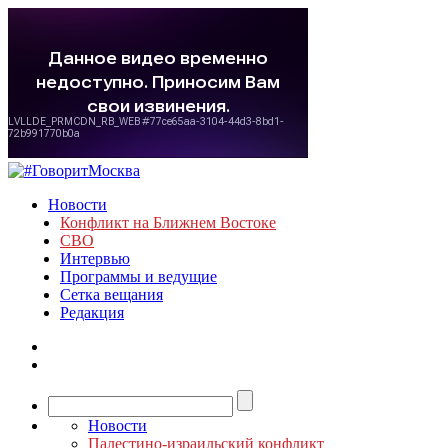
Новости
Конфликт на Ближнем Востоке
СВО
Интервью
Программы и ведущие
Сетка вещания
Редакция
Новости
Палестино-израильский конфликт