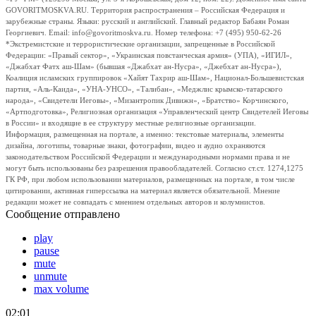
GOVORITMOSKVA.RU. Территория распространения – Российская Федерация и
зарубежные страны. Языки: русский и английский. Главный редактор Бабаян Роман
Георгиевич. Email: info@govoritmoskva.ru. Номер телефона: +7 (495) 950-62-26
*Экстремистские и террористические организации, запрещенные в Российской
Федерации: «Правый сектор», «Украинская повстанческая армия» (УПА), «ИГИЛ»,
«Джабхат Фатх аш-Шам» (бывшая «Джабхат ан-Нусра», «Джебхат ан-Нусра»),
Коалиция исламских группировок «Хайят Тахрир аш-Шам», Национал-Большевистская
партия, «Аль-Каида», «УНА-УНСО», «Талибан», «Меджлис крымско-татарского
народа», «Свидетели Иеговы», «Мизантропик Дивижн», «Братство» Корчинского,
«Артподготовка», Религиозная организация «Управленческий центр Свидетелей Иеговы
в России» и входящие в ее структуру местные религиозные организации.
Информация, размещенная на портале, а именно: текстовые материалы, элементы
дизайна, логотипы, товарные знаки, фотографии, видео и аудио охраняются
законодательством Российской Федерации и международными нормами права и не
могут быть использованы без разрешения правообладателей. Согласно ст.ст. 1274,1275
ГК РФ, при любом использовании материалов, размещенных на портале, в том числе
цитировании, активная гиперссылка на материал является обязательной. Мнение
редакции может не совпадать с мнением отдельных авторов и колумнистов.
Сообщение отправлено
play
pause
mute
unmute
max volume
02:01