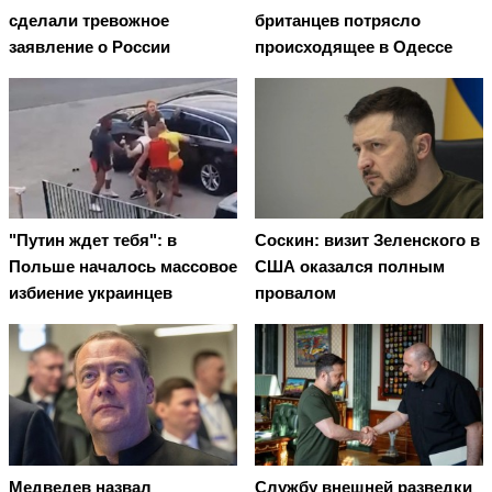
сделали тревожное
британцев потрясло
заявление о России
происходящее в Одессе
"Путин ждет тебя": в
Соскин: визит Зеленского в
Польше началось массовое
США оказался полным
избиение украинцев
провалом
Медведев назвал
Службу внешней разведки