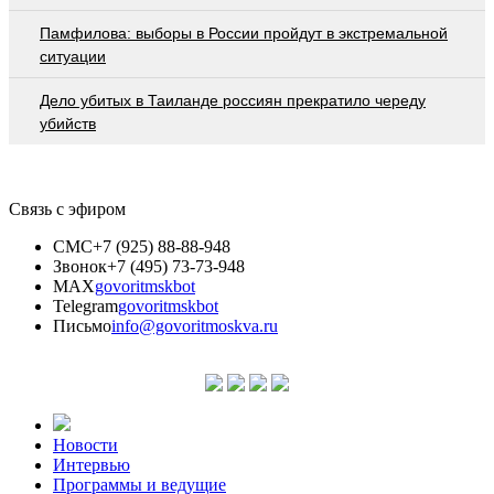
Памфилова: выборы в России пройдут в экстремальной
ситуации
Дело убитых в Таиланде россиян прекратило череду
убийств
Связь с эфиром
СМС
+7 (925) 88-88-948
Звонок
+7 (495) 73-73-948
MAX
govoritmskbot
Telegram
govoritmskbot
Письмо
info@govoritmoskva.ru
Новости
Интервью
Программы и ведущие