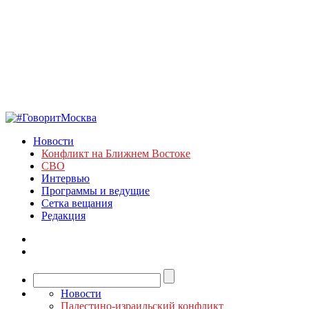
Новости
Конфликт на Ближнем Востоке
СВО
Интервью
Программы и ведущие
Сетка вещания
Редакция
Новости
Палестино-израильский конфликт