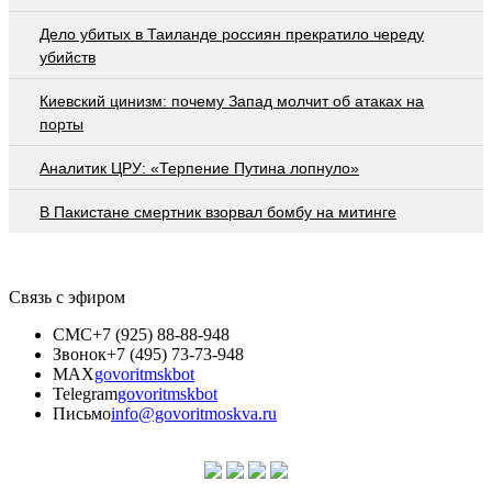
Дело убитых в Таиланде россиян прекратило череду
убийств
Киевский цинизм: почему Запад молчит об атаках на
порты
Аналитик ЦРУ: «Терпение Путина лопнуло»
В Пакистане смертник взорвал бомбу на митинге
Связь с эфиром
СМС
+7 (925) 88-88-948
Звонок
+7 (495) 73-73-948
MAX
govoritmskbot
Telegram
govoritmskbot
Письмо
info@govoritmoskva.ru