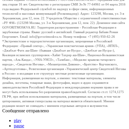
лиц старше 16 лет. Свидетельство о регистрации СМИ Эл № 77-64961 от 04 марта 2016
года выдано Федеральной службой по надзору в сфере связи, информационных
технологий и массовых коммуникаций (Роскомнадзор). Адрес: 123298, Москва, ул. 3-я
Хорошевская, дом 12, пом. 22. Учредитель Общество с ограниченной ответственностью
«РУ ФМ» (123298 Москва, ул. 3-я Хорошевская, дом 12, пом. 22). Доменное имя сайта
GOVORITMOSKVA.RU. Территория распространения – Российская Федерация и
зарубежные страны. Языки: русский и английский. Главный редактор Бабаян Роман
Георгиевич. Email: info@govoritmoskva.ru. Номер телефона: +7 (495) 950-62-26
*Экстремистские и террористические организации, запрещенные в Российской
Федерации: «Правый сектор», «Украинская повстанческая армия» (УПА), «ИГИЛ»,
«Джабхат Фатх аш-Шам» (бывшая «Джабхат ан-Нусра», «Джебхат ан-Нусра»),
Коалиция исламских группировок «Хайят Тахрир аш-Шам», Национал-Большевистская
партия, «Аль-Каида», «УНА-УНСО», «Талибан», «Меджлис крымско-татарского
народа», «Свидетели Иеговы», «Мизантропик Дивижн», «Братство» Корчинского,
«Артподготовка», Религиозная организация «Управленческий центр Свидетелей Иеговы
в России» и входящие в ее структуру местные религиозные организации.
Информация, размещенная на портале, а именно: текстовые материалы, элементы
дизайна, логотипы, товарные знаки, фотографии, видео и аудио охраняются
законодательством Российской Федерации и международными нормами права и не
могут быть использованы без разрешения правообладателей. Согласно ст.ст. 1274,1275
ГК РФ, при любом использовании материалов, размещенных на портале, в том числе
цитировании, активная гиперссылка на материал является обязательной. Мнение
редакции может не совпадать с мнением отдельных авторов и колумнистов.
Сообщение отправлено
play
pause