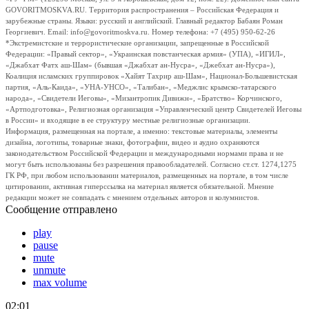
GOVORITMOSKVA.RU. Территория распространения – Российская Федерация и
зарубежные страны. Языки: русский и английский. Главный редактор Бабаян Роман
Георгиевич. Email: info@govoritmoskva.ru. Номер телефона: +7 (495) 950-62-26
*Экстремистские и террористические организации, запрещенные в Российской
Федерации: «Правый сектор», «Украинская повстанческая армия» (УПА), «ИГИЛ»,
«Джабхат Фатх аш-Шам» (бывшая «Джабхат ан-Нусра», «Джебхат ан-Нусра»),
Коалиция исламских группировок «Хайят Тахрир аш-Шам», Национал-Большевистская
партия, «Аль-Каида», «УНА-УНСО», «Талибан», «Меджлис крымско-татарского
народа», «Свидетели Иеговы», «Мизантропик Дивижн», «Братство» Корчинского,
«Артподготовка», Религиозная организация «Управленческий центр Свидетелей Иеговы
в России» и входящие в ее структуру местные религиозные организации.
Информация, размещенная на портале, а именно: текстовые материалы, элементы
дизайна, логотипы, товарные знаки, фотографии, видео и аудио охраняются
законодательством Российской Федерации и международными нормами права и не
могут быть использованы без разрешения правообладателей. Согласно ст.ст. 1274,1275
ГК РФ, при любом использовании материалов, размещенных на портале, в том числе
цитировании, активная гиперссылка на материал является обязательной. Мнение
редакции может не совпадать с мнением отдельных авторов и колумнистов.
Сообщение отправлено
play
pause
mute
unmute
max volume
02:01