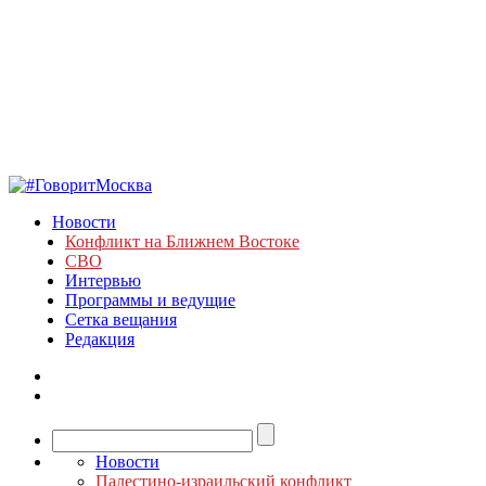
Новости
Конфликт на Ближнем Востоке
СВО
Интервью
Программы и ведущие
Сетка вещания
Редакция
Новости
Палестино-израильский конфликт