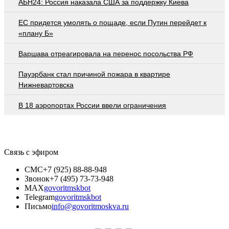
АБН24: Россия наказала США за поддержку Киева
EC придется умолять о пощаде, если Путин перейдет к
«плану Б»
Варшава отреагировала на перенос посольства РФ
Пауэрбанк стал причиной пожара в квартире
Нижневартовска
В 18 аэропортах России ввели ограничения
Связь с эфиром
СМС
+7 (925) 88-88-948
Звонок
+7 (495) 73-73-948
MAX
govoritmskbot
Telegram
govoritmskbot
Письмо
info@govoritmoskva.ru