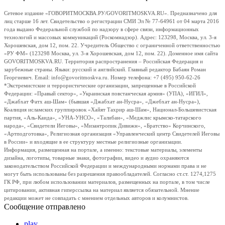
Сетевое издание «ГОВОРИТМОСКВА.РУ/GOVORITMOSKVA.RU». Предназначено для
лиц старше 16 лет. Свидетельство о регистрации СМИ Эл № 77-64961 от 04 марта 2016
года выдано Федеральной службой по надзору в сфере связи, информационных
технологий и массовых коммуникаций (Роскомнадзор). Адрес: 123298, Москва, ул. 3-я
Хорошевская, дом 12, пом. 22. Учредитель Общество с ограниченной ответственностью
«РУ ФМ» (123298 Москва, ул. 3-я Хорошевская, дом 12, пом. 22). Доменное имя сайта
GOVORITMOSKVA.RU. Территория распространения – Российская Федерация и
зарубежные страны. Языки: русский и английский. Главный редактор Бабаян Роман
Георгиевич. Email: info@govoritmoskva.ru. Номер телефона: +7 (495) 950-62-26
*Экстремистские и террористические организации, запрещенные в Российской
Федерации: «Правый сектор», «Украинская повстанческая армия» (УПА), «ИГИЛ»,
«Джабхат Фатх аш-Шам» (бывшая «Джабхат ан-Нусра», «Джебхат ан-Нусра»),
Коалиция исламских группировок «Хайят Тахрир аш-Шам», Национал-Большевистская
партия, «Аль-Каида», «УНА-УНСО», «Талибан», «Меджлис крымско-татарского
народа», «Свидетели Иеговы», «Мизантропик Дивижн», «Братство» Корчинского,
«Артподготовка», Религиозная организация «Управленческий центр Свидетелей Иеговы
в России» и входящие в ее структуру местные религиозные организации.
Информация, размещенная на портале, а именно: текстовые материалы, элементы
дизайна, логотипы, товарные знаки, фотографии, видео и аудио охраняются
законодательством Российской Федерации и международными нормами права и не
могут быть использованы без разрешения правообладателей. Согласно ст.ст. 1274,1275
ГК РФ, при любом использовании материалов, размещенных на портале, в том числе
цитировании, активная гиперссылка на материал является обязательной. Мнение
редакции может не совпадать с мнением отдельных авторов и колумнистов.
Сообщение отправлено
play