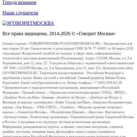
Города вещания
Наши слушатели
Все права защищены. 2014-2026 © «Говорит Москва»
Сетевое издание «ГОВОРИТМОСКВА.РУ/GOVORITMOSKVA.RU». Предназначено для
лиц старше 16 лет. Свидетельство о регистрации СМИ Эл № 77-64961 от 04 марта 2016
года выдано Федеральной службой по надзору в сфере связи, информационных
технологий и массовых коммуникаций (Роскомнадзор). Адрес: 123298, Москва, ул. 3-я
Хорошевская, дом 12, пом. 22. Учредитель Общество с ограниченной ответственностью
«РУ ФМ» (123298 Москва, ул. 3-я Хорошевская, дом 12, пом. 22). Доменное имя сайта
GOVORITMOSKVA.RU. Территория распространения – Российская Федерация и
зарубежные страны. Языки: русский и английский. Главный редактор Бабаян Роман
Георгиевич. Email: info@govoritmoskva.ru. Номер телефона: +7 (495) 950-62-26
*Экстремистские и террористические организации, запрещенные в Российской
Федерации: «Правый сектор», «Украинская повстанческая армия» (УПА), «ИГИЛ»,
«Джабхат Фатх аш-Шам» (бывшая «Джабхат ан-Нусра», «Джебхат ан-Нусра»),
Коалиция исламских группировок «Хайят Тахрир аш-Шам», Национал-Большевистская
партия, «Аль-Каида», «УНА-УНСО», «Талибан», «Меджлис крымско-татарского
народа», «Свидетели Иеговы», «Мизантропик Дивижн», «Братство» Корчинского,
«Артподготовка», Религиозная организация «Управленческий центр Свидетелей Иеговы
в России» и входящие в ее структуру местные религиозные организации.
Информация, размещенная на портале, а именно: текстовые материалы, элементы
дизайна, логотипы, товарные знаки, фотографии, видео и аудио охраняются
законодательством Российской Федерации и международными нормами права и не