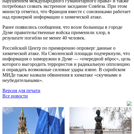
нарушением международного гуманитарного права» и также
потребовал созвать экстренное заседание Совбеза. При этом
министр отметил, что Франция вместе с союзниками работает
над проверкой информации о химической атаке.
Ранее появились сообщения, что возле больницы в городе
Думе правительственные войска применили хлор, в
результате погибли не менее 40 человек.
Российский Центр по примирению опроверг данные о
химической атаке. На Смоленской площади подчеркнули, что
информация о химоружии в Думе — «очередной вброс», цель
которого выгородить террористов и радикальную оппозицию
и оправдать возможные силовые удары извне. В сирийском
МИДе также назвали обвинения в химатаке «скучными и
неубедительными».
Версия для печати
Все новости