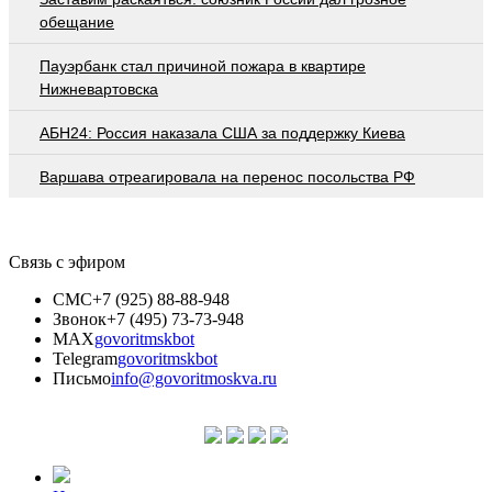
обещание
Пауэрбанк стал причиной пожара в квартире
Нижневартовска
АБН24: Россия наказала США за поддержку Киева
Варшава отреагировала на перенос посольства РФ
Связь с эфиром
СМС
+7 (925) 88-88-948
Звонок
+7 (495) 73-73-948
MAX
govoritmskbot
Telegram
govoritmskbot
Письмо
info@govoritmoskva.ru