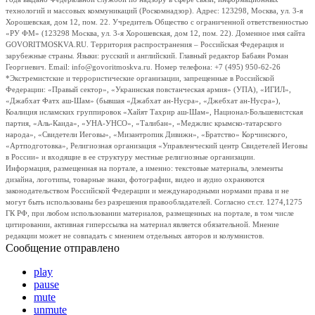
технологий и массовых коммуникаций (Роскомнадзор). Адрес: 123298, Москва, ул. 3-я
Хорошевская, дом 12, пом. 22. Учредитель Общество с ограниченной ответственностью
«РУ ФМ» (123298 Москва, ул. 3-я Хорошевская, дом 12, пом. 22). Доменное имя сайта
GOVORITMOSKVA.RU. Территория распространения – Российская Федерация и
зарубежные страны. Языки: русский и английский. Главный редактор Бабаян Роман
Георгиевич. Email: info@govoritmoskva.ru. Номер телефона: +7 (495) 950-62-26
*Экстремистские и террористические организации, запрещенные в Российской
Федерации: «Правый сектор», «Украинская повстанческая армия» (УПА), «ИГИЛ»,
«Джабхат Фатх аш-Шам» (бывшая «Джабхат ан-Нусра», «Джебхат ан-Нусра»),
Коалиция исламских группировок «Хайят Тахрир аш-Шам», Национал-Большевистская
партия, «Аль-Каида», «УНА-УНСО», «Талибан», «Меджлис крымско-татарского
народа», «Свидетели Иеговы», «Мизантропик Дивижн», «Братство» Корчинского,
«Артподготовка», Религиозная организация «Управленческий центр Свидетелей Иеговы
в России» и входящие в ее структуру местные религиозные организации.
Информация, размещенная на портале, а именно: текстовые материалы, элементы
дизайна, логотипы, товарные знаки, фотографии, видео и аудио охраняются
законодательством Российской Федерации и международными нормами права и не
могут быть использованы без разрешения правообладателей. Согласно ст.ст. 1274,1275
ГК РФ, при любом использовании материалов, размещенных на портале, в том числе
цитировании, активная гиперссылка на материал является обязательной. Мнение
редакции может не совпадать с мнением отдельных авторов и колумнистов.
Сообщение отправлено
play
pause
mute
unmute