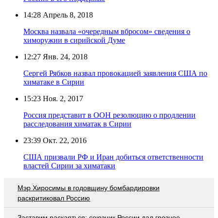
14:28
Апрель 8, 2018
Москва назвала «очередным вбросом» сведения о
химоружии в сирийской Думе
12:27
Янв. 24, 2018
Сергей Рябков назвал провокацией заявления США по
химатаке в Сирии
15:23
Ноя. 2, 2017
Россия представит в ООН резолюцию о продлении
расследования химатак в Сирии
23:39
Окт. 22, 2016
CША призвали РФ и Иран добиться ответственности
властей Сирии за химатаки
Мэр Хиросимы в годовщину бомбардировки
раскритиковал Россию
Заставим раскаяться: союзник России дал грозное