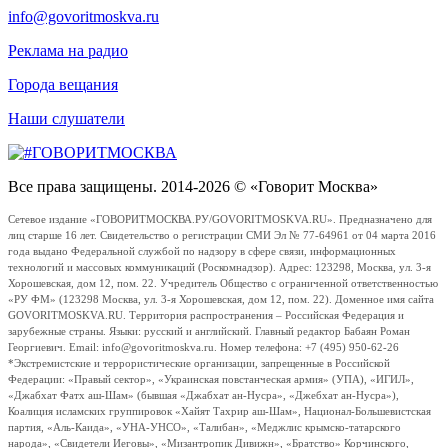
info@govoritmoskva.ru
Реклама на радио
Города вещания
Наши слушатели
Все права защищены. 2014-2026 © «Говорит Москва»
Сетевое издание «ГОВОРИТМОСКВА.РУ/GOVORITMOSKVA.RU». Предназначено для
лиц старше 16 лет. Свидетельство о регистрации СМИ Эл № 77-64961 от 04 марта 2016
года выдано Федеральной службой по надзору в сфере связи, информационных
технологий и массовых коммуникаций (Роскомнадзор). Адрес: 123298, Москва, ул. 3-я
Хорошевская, дом 12, пом. 22. Учредитель Общество с ограниченной ответственностью
«РУ ФМ» (123298 Москва, ул. 3-я Хорошевская, дом 12, пом. 22). Доменное имя сайта
GOVORITMOSKVA.RU. Территория распространения – Российская Федерация и
зарубежные страны. Языки: русский и английский. Главный редактор Бабаян Роман
Георгиевич. Email: info@govoritmoskva.ru. Номер телефона: +7 (495) 950-62-26
*Экстремистские и террористические организации, запрещенные в Российской
Федерации: «Правый сектор», «Украинская повстанческая армия» (УПА), «ИГИЛ»,
«Джабхат Фатх аш-Шам» (бывшая «Джабхат ан-Нусра», «Джебхат ан-Нусра»),
Коалиция исламских группировок «Хайят Тахрир аш-Шам», Национал-Большевистская
партия, «Аль-Каида», «УНА-УНСО», «Талибан», «Меджлис крымско-татарского
народа», «Свидетели Иеговы», «Мизантропик Дивижн», «Братство» Корчинского,