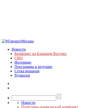
Новости
Конфликт на Ближнем Востоке
СВО
Интервью
Программы и ведущие
Сетка вещания
Редакция
Новости
Палестино-израильский конфликт