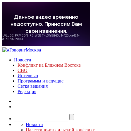
Новости
Конфликт на Ближнем Востоке
СВО
Интервью
Программы и ведущие
Сетка вещания
Редакция
Новости
Палестино-израильский конфликт