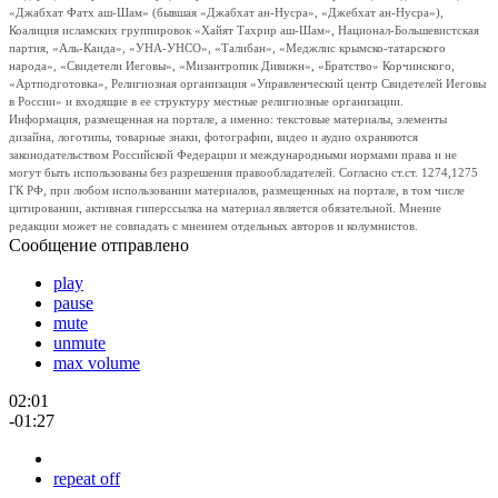
«Джабхат Фатх аш-Шам» (бывшая «Джабхат ан-Нусра», «Джебхат ан-Нусра»),
Коалиция исламских группировок «Хайят Тахрир аш-Шам», Национал-Большевистская
партия, «Аль-Каида», «УНА-УНСО», «Талибан», «Меджлис крымско-татарского
народа», «Свидетели Иеговы», «Мизантропик Дивижн», «Братство» Корчинского,
«Артподготовка», Религиозная организация «Управленческий центр Свидетелей Иеговы
в России» и входящие в ее структуру местные религиозные организации.
Информация, размещенная на портале, а именно: текстовые материалы, элементы
дизайна, логотипы, товарные знаки, фотографии, видео и аудио охраняются
законодательством Российской Федерации и международными нормами права и не
могут быть использованы без разрешения правообладателей. Согласно ст.ст. 1274,1275
ГК РФ, при любом использовании материалов, размещенных на портале, в том числе
цитировании, активная гиперссылка на материал является обязательной. Мнение
редакции может не совпадать с мнением отдельных авторов и колумнистов.
Сообщение отправлено
play
pause
mute
unmute
max volume
02:01
-01:27
repeat off