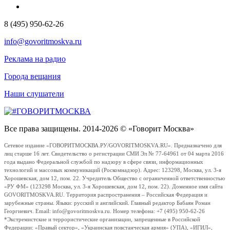
8 (495) 950-62-26
info@govoritmoskva.ru
Реклама на радио
Города вещания
Наши слушатели
Все права защищены. 2014-2026 © «Говорит Москва»
Сетевое издание «ГОВОРИТМОСКВА.РУ/GOVORITMOSKVA.RU». Предназначено для
лиц старше 16 лет. Свидетельство о регистрации СМИ Эл № 77-64961 от 04 марта 2016
года выдано Федеральной службой по надзору в сфере связи, информационных
технологий и массовых коммуникаций (Роскомнадзор). Адрес: 123298, Москва, ул. 3-я
Хорошевская, дом 12, пом. 22. Учредитель Общество с ограниченной ответственностью
«РУ ФМ» (123298 Москва, ул. 3-я Хорошевская, дом 12, пом. 22). Доменное имя сайта
GOVORITMOSKVA.RU. Территория распространения – Российская Федерация и
зарубежные страны. Языки: русский и английский. Главный редактор Бабаян Роман
Георгиевич. Email: info@govoritmoskva.ru. Номер телефона: +7 (495) 950-62-26
*Экстремистские и террористические организации, запрещенные в Российской
Федерации: «Правый сектор», «Украинская повстанческая армия» (УПА), «ИГИЛ»,