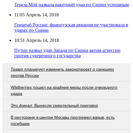
Тереза Мэй назвала ракетный удар по Сирии успешным
11:05
Апрель 14, 2018
Генштаб России: французская авиация не участвовала в
ударах по Сирии
10:51
Апрель 14, 2018
Путин назвал удар Запада по Сирии актом агрессии
против суверенного государства
Трамп планирует изменить законопроект о санкциях
против России
Wildberries пошел на крайние меры после очередного
удара
Это финал. Вынесли смертельный приговор
В ресторане в центре Москвы прогремел взрыв, есть
погибшие