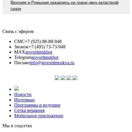
Венгрия и Румыния оказались на грани двух катастроф
сразу
Связь с эфиром
СМС
+7 (925) 88-88-948
Звонок
+7 (495) 73-73-948
MAX
govoritmskbot
Telegram
govoritmskbot
Письмо
info@govoritmoskva.ru
Новости
Интервью
Программы и ведущие
Сетка вещания
Мобильное приложение
Мы в соцсетях