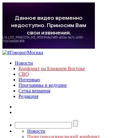
Новости
Конфликт на Ближнем Востоке
СВО
Интервью
Программы и ведущие
Сетка вещания
Редакция
Новости
Палестино-израильский конфликт