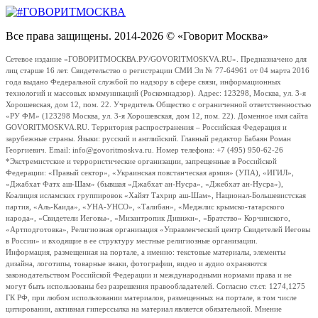
Все права защищены. 2014-2026 © «Говорит Москва»
Сетевое издание «ГОВОРИТМОСКВА.РУ/GOVORITMOSKVA.RU». Предназначено для
лиц старше 16 лет. Свидетельство о регистрации СМИ Эл № 77-64961 от 04 марта 2016
года выдано Федеральной службой по надзору в сфере связи, информационных
технологий и массовых коммуникаций (Роскомнадзор). Адрес: 123298, Москва, ул. 3-я
Хорошевская, дом 12, пом. 22. Учредитель Общество с ограниченной ответственностью
«РУ ФМ» (123298 Москва, ул. 3-я Хорошевская, дом 12, пом. 22). Доменное имя сайта
GOVORITMOSKVA.RU. Территория распространения – Российская Федерация и
зарубежные страны. Языки: русский и английский. Главный редактор Бабаян Роман
Георгиевич. Email: info@govoritmoskva.ru. Номер телефона: +7 (495) 950-62-26
*Экстремистские и террористические организации, запрещенные в Российской
Федерации: «Правый сектор», «Украинская повстанческая армия» (УПА), «ИГИЛ»,
«Джабхат Фатх аш-Шам» (бывшая «Джабхат ан-Нусра», «Джебхат ан-Нусра»),
Коалиция исламских группировок «Хайят Тахрир аш-Шам», Национал-Большевистская
партия, «Аль-Каида», «УНА-УНСО», «Талибан», «Меджлис крымско-татарского
народа», «Свидетели Иеговы», «Мизантропик Дивижн», «Братство» Корчинского,
«Артподготовка», Религиозная организация «Управленческий центр Свидетелей Иеговы
в России» и входящие в ее структуру местные религиозные организации.
Информация, размещенная на портале, а именно: текстовые материалы, элементы
дизайна, логотипы, товарные знаки, фотографии, видео и аудио охраняются
законодательством Российской Федерации и международными нормами права и не
могут быть использованы без разрешения правообладателей. Согласно ст.ст. 1274,1275
ГК РФ, при любом использовании материалов, размещенных на портале, в том числе
цитировании, активная гиперссылка на материал является обязательной. Мнение