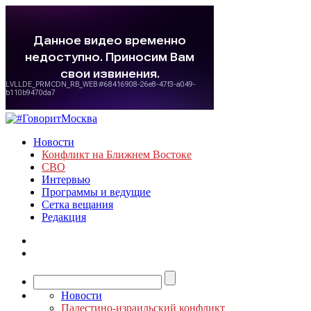
Новости
Конфликт на Ближнем Востоке
СВО
Интервью
Программы и ведущие
Сетка вещания
Редакция
Новости
Палестино-израильский конфликт