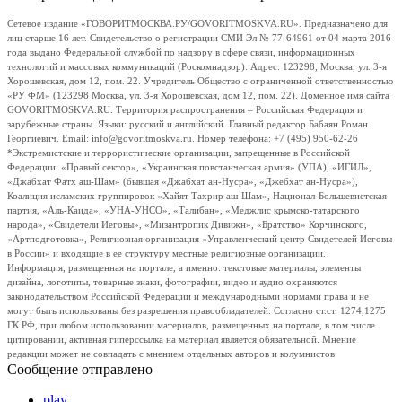
Сетевое издание «ГОВОРИТМОСКВА.РУ/GOVORITMOSKVA.RU». Предназначено для
лиц старше 16 лет. Свидетельство о регистрации СМИ Эл № 77-64961 от 04 марта 2016
года выдано Федеральной службой по надзору в сфере связи, информационных
технологий и массовых коммуникаций (Роскомнадзор). Адрес: 123298, Москва, ул. 3-я
Хорошевская, дом 12, пом. 22. Учредитель Общество с ограниченной ответственностью
«РУ ФМ» (123298 Москва, ул. 3-я Хорошевская, дом 12, пом. 22). Доменное имя сайта
GOVORITMOSKVA.RU. Территория распространения – Российская Федерация и
зарубежные страны. Языки: русский и английский. Главный редактор Бабаян Роман
Георгиевич. Email: info@govoritmoskva.ru. Номер телефона: +7 (495) 950-62-26
*Экстремистские и террористические организации, запрещенные в Российской
Федерации: «Правый сектор», «Украинская повстанческая армия» (УПА), «ИГИЛ»,
«Джабхат Фатх аш-Шам» (бывшая «Джабхат ан-Нусра», «Джебхат ан-Нусра»),
Коалиция исламских группировок «Хайят Тахрир аш-Шам», Национал-Большевистская
партия, «Аль-Каида», «УНА-УНСО», «Талибан», «Меджлис крымско-татарского
народа», «Свидетели Иеговы», «Мизантропик Дивижн», «Братство» Корчинского,
«Артподготовка», Религиозная организация «Управленческий центр Свидетелей Иеговы
в России» и входящие в ее структуру местные религиозные организации.
Информация, размещенная на портале, а именно: текстовые материалы, элементы
дизайна, логотипы, товарные знаки, фотографии, видео и аудио охраняются
законодательством Российской Федерации и международными нормами права и не
могут быть использованы без разрешения правообладателей. Согласно ст.ст. 1274,1275
ГК РФ, при любом использовании материалов, размещенных на портале, в том числе
цитировании, активная гиперссылка на материал является обязательной. Мнение
редакции может не совпадать с мнением отдельных авторов и колумнистов.
Сообщение отправлено
play