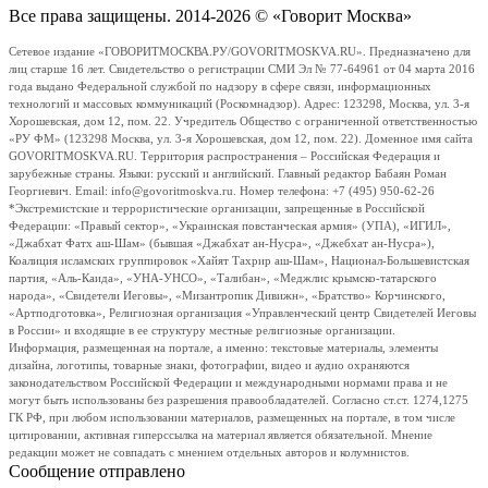
Все права защищены. 2014-2026 © «Говорит Москва»
Сетевое издание «ГОВОРИТМОСКВА.РУ/GOVORITMOSKVA.RU». Предназначено для
лиц старше 16 лет. Свидетельство о регистрации СМИ Эл № 77-64961 от 04 марта 2016
года выдано Федеральной службой по надзору в сфере связи, информационных
технологий и массовых коммуникаций (Роскомнадзор). Адрес: 123298, Москва, ул. 3-я
Хорошевская, дом 12, пом. 22. Учредитель Общество с ограниченной ответственностью
«РУ ФМ» (123298 Москва, ул. 3-я Хорошевская, дом 12, пом. 22). Доменное имя сайта
GOVORITMOSKVA.RU. Территория распространения – Российская Федерация и
зарубежные страны. Языки: русский и английский. Главный редактор Бабаян Роман
Георгиевич. Email: info@govoritmoskva.ru. Номер телефона: +7 (495) 950-62-26
*Экстремистские и террористические организации, запрещенные в Российской
Федерации: «Правый сектор», «Украинская повстанческая армия» (УПА), «ИГИЛ»,
«Джабхат Фатх аш-Шам» (бывшая «Джабхат ан-Нусра», «Джебхат ан-Нусра»),
Коалиция исламских группировок «Хайят Тахрир аш-Шам», Национал-Большевистская
партия, «Аль-Каида», «УНА-УНСО», «Талибан», «Меджлис крымско-татарского
народа», «Свидетели Иеговы», «Мизантропик Дивижн», «Братство» Корчинского,
«Артподготовка», Религиозная организация «Управленческий центр Свидетелей Иеговы
в России» и входящие в ее структуру местные религиозные организации.
Информация, размещенная на портале, а именно: текстовые материалы, элементы
дизайна, логотипы, товарные знаки, фотографии, видео и аудио охраняются
законодательством Российской Федерации и международными нормами права и не
могут быть использованы без разрешения правообладателей. Согласно ст.ст. 1274,1275
ГК РФ, при любом использовании материалов, размещенных на портале, в том числе
цитировании, активная гиперссылка на материал является обязательной. Мнение
редакции может не совпадать с мнением отдельных авторов и колумнистов.
Сообщение отправлено