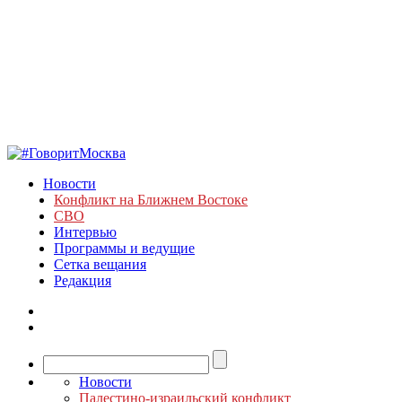
Новости
Конфликт на Ближнем Востоке
СВО
Интервью
Программы и ведущие
Сетка вещания
Редакция
Новости
Палестино-израильский конфликт