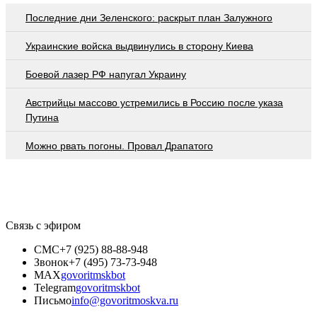
Последние дни Зеленского: раскрыт план Залужного
Украинские войска выдвинулись в сторону Киева
Боевой лазер РФ напугал Украину
Австрийцы массово устремились в Россию после указа
Путина
Можно рвать погоны. Провал Драпатого
Связь с эфиром
СМС
+7 (925) 88-88-948
Звонок
+7 (495) 73-73-948
MAX
govoritmskbot
Telegram
govoritmskbot
Письмо
info@govoritmoskva.ru