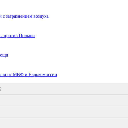
и с загрязнением воздуха
ры против Польши
мощи
мощи от МВФ и Еврокомиссии
С