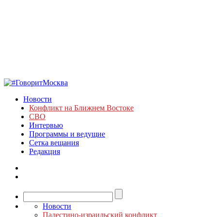
Новости
Конфликт на Ближнем Востоке
СВО
Интервью
Программы и ведущие
Сетка вещания
Редакция
Новости
Палестино-израильский конфликт