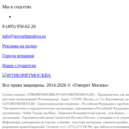
Мы в соцсетях
8 (495) 950-62-26
info@govoritmoskva.ru
Реклама на радио
Города вещания
Наши слушатели
Все права защищены. 2014-2026 © «Говорит Москва»
Сетевое издание «ГОВОРИТМОСКВА.РУ/GOVORITMOSKVA.RU». Предназначено для лиц стар
массовых коммуникаций (Роскомнадзор). Адрес: 123298, Москва, ул. 3-я Хорошевская, д
GOVORITMOSKVA.RU. Территория распространения – Российская Федерация и зарубежные с
*Экстремистские и террористические организации, запрещенные в Российской Федераци
группировок «Хайят Тахрир аш-Шам», Национал-Большевистская партия, «Аль-Каида», 
организация «Управленческий центр Свидетелей Иеговы в России» и входящие в ее струк
Информация, размещенная на портале, а именно: текстовые материалы, элементы дизайна
разрешения правообладателей. Согласно ст.ст. 1274,1275 ГК РФ, при любом использовани