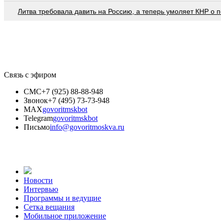
Литва требовала давить на Россию, а теперь умоляет КНР о
Связь с эфиром
СМС
+7 (925) 88-88-948
Звонок
+7 (495) 73-73-948
MAX
govoritmskbot
Telegram
govoritmskbot
Письмо
info@govoritmoskva.ru
Новости
Интервью
Программы и ведущие
Сетка вещания
Мобильное приложение