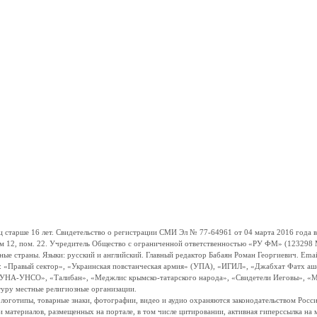
ше 16 лет. Свидетельство о регистрации СМИ Эл № 77-64961 от 04 марта 2016 года вы
ом 12, пом. 22. Учредитель Общество с ограниченной ответственностью «РУ ФМ» (123298 Мо
траны. Языки: русский и английский. Главный редактор Бабаян Роман Георгиевич. Email:
и: «Правый сектор», «Украинская повстанческая армия» (УПА), «ИГИЛ», «Джабхат Фатх а
«УНА-УНСО», «Талибан», «Меджлис крымско-татарского народа», «Свидетели Иеговы», «М
туру местные религиозные организации.
, логотипы, товарные знаки, фотографии, видео и аудио охраняются законодательством Ро
и материалов, размещенных на портале, в том числе цитировании, активная гиперссылка на 