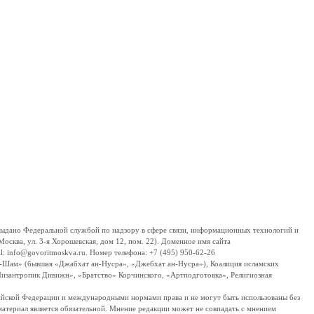
дано Федеральной службой по надзору в сфере связи, информационных технологий и
сква, ул. 3-я Хорошевская, дом 12, пом. 22). Доменное имя сайта
 info@govoritmoskva.ru. Номер телефона: +7 (495) 950-62-26
ш-Шам» (бывшая «Джабхат ан-Нусра», «Джебхат ан-Нусра»), Коалиция исламских
изантропик Дивижн», «Братство» Корчинского, «Артподготовка», Религиозная
ссийской Федерации и международными нормами права и не могут быть использованы без
материал является обязательной. Мнение редакции может не совпадать с мнением