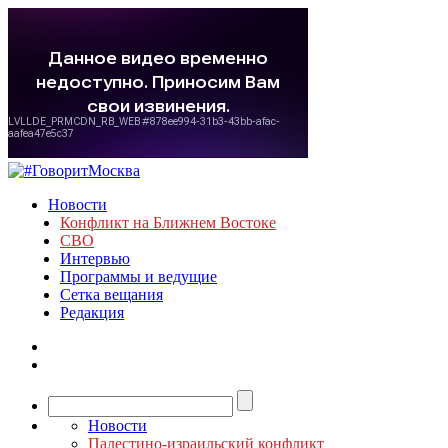
Новости
Конфликт на Ближнем Востоке
СВО
Интервью
Программы и ведущие
Сетка вещания
Редакция
Новости
Палестино-израильский конфликт