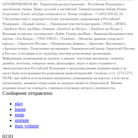
GOVORITMOSKVA.RU. Территория распространения – Российская Федерация и
зарубежные страны. Языки: русский и английский. Главный редактор Бабаян Роман
Георгиевич. Email: info@govoritmoskva.ru. Номер телефона: +7 (495) 950-62-26
*Экстремистские и террористические организации, запрещенные в Российской
Федерации: «Правый сектор», «Украинская повстанческая армия» (УПА), «ИГИЛ»,
«Джабхат Фатх аш-Шам» (бывшая «Джабхат ан-Нусра», «Джебхат ан-Нусра»),
Коалиция исламских группировок «Хайят Тахрир аш-Шам», Национал-Большевистская
партия, «Аль-Каида», «УНА-УНСО», «Талибан», «Меджлис крымско-татарского
народа», «Свидетели Иеговы», «Мизантропик Дивижн», «Братство» Корчинского,
«Артподготовка», Религиозная организация «Управленческий центр Свидетелей Иеговы
в России» и входящие в ее структуру местные религиозные организации.
Информация, размещенная на портале, а именно: текстовые материалы, элементы
дизайна, логотипы, товарные знаки, фотографии, видео и аудио охраняются
законодательством Российской Федерации и международными нормами права и не
могут быть использованы без разрешения правообладателей. Согласно ст.ст. 1274,1275
ГК РФ, при любом использовании материалов, размещенных на портале, в том числе
цитировании, активная гиперссылка на материал является обязательной. Мнение
редакции может не совпадать с мнением отдельных авторов и колумнистов.
Сообщение отправлено
play
pause
mute
unmute
max volume
02:01