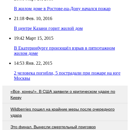
В жилом доме в Ростове-на-Дону начался пожар
21:18
Фев. 10, 2016
В центре Казани горит жилой дом
19:42
Март 15, 2015
В Екатеринбурге произошёл взрыв в пятиэтажном
жилом доме
14:53
Янв. 22, 2015
2 человека погибли, 5 пострадали при пожаре на юге
Москвы
«Все, конец!». В США заявили о критическом ударе по
Киеву
Wildberries пошел на крайние меры после очередного
удара
Это финал. Вынесли смертельный приговор