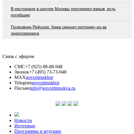
В ресторане в центре Москвы прогремел взрыв, есть
погибшие
Полковник Рейснер: Киев сменил риторику из-за
энергокризиса
Связь с эфиром
СМС
+7 (925) 88-88-948
Звонок
+7 (495) 73-73-948
MAX
govoritmskbot
Telegram
govoritmskbot
Письмо
info@govoritmoskva.ru
Новости
Интервью
Программы и ведущие