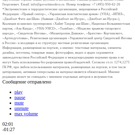
Георгиевич. Email: info@govoritmoskva.ru. Номер телефона: +7 (495) 950-62-26
*Экстремистские и террористические организации, запрещенные в Российской
Федерации: «Правый сектор», «Украинская повстанческая армия» (УПА), «ИГИЛ»,
«Джабхат Фатх аш-Шам» (бывшая «Джабхат ан-Нусра», «Джебхат ан-Нусра»),
Коалиция исламских группировок «Хайят Тахрир аш-Шам», Национал-Большевистская
партия, «Аль-Каида», «УНА-УНСО», «Талибан», «Меджлис крымско-татарского
народа», «Свидетели Иеговы», «Мизантропик Дивижн», «Братство» Корчинского,
«Артподготовка», Религиозная организация «Управленческий центр Свидетелей Иеговы
в России» и входящие в ее структуру местные религиозные организации.
Информация, размещенная на портале, а именно: текстовые материалы, элементы
дизайна, логотипы, товарные знаки, фотографии, видео и аудио охраняются
законодательством Российской Федерации и международными нормами права и не
могут быть использованы без разрешения правообладателей. Согласно ст.ст. 1274,1275
ГК РФ, при любом использовании материалов, размещенных на портале, в том числе
цитировании, активная гиперссылка на материал является обязательной. Мнение
редакции может не совпадать с мнением отдельных авторов и колумнистов.
Сообщение отправлено
play
pause
mute
unmute
max volume
02:01
-01:27