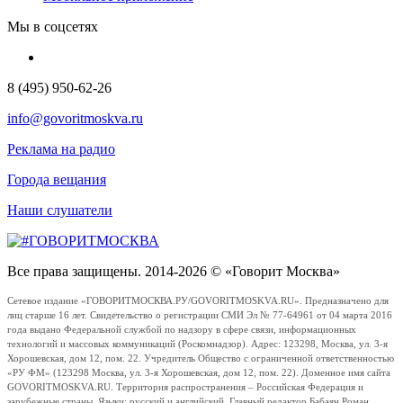
Мы в соцсетях
8 (495) 950-62-26
info@govoritmoskva.ru
Реклама на радио
Города вещания
Наши слушатели
Все права защищены. 2014-2026 © «Говорит Москва»
Сетевое издание «ГОВОРИТМОСКВА.РУ/GOVORITMOSKVA.RU». Предназначено для
лиц старше 16 лет. Свидетельство о регистрации СМИ Эл № 77-64961 от 04 марта 2016
года выдано Федеральной службой по надзору в сфере связи, информационных
технологий и массовых коммуникаций (Роскомнадзор). Адрес: 123298, Москва, ул. 3-я
Хорошевская, дом 12, пом. 22. Учредитель Общество с ограниченной ответственностью
«РУ ФМ» (123298 Москва, ул. 3-я Хорошевская, дом 12, пом. 22). Доменное имя сайта
GOVORITMOSKVA.RU. Территория распространения – Российская Федерация и
зарубежные страны. Языки: русский и английский. Главный редактор Бабаян Роман