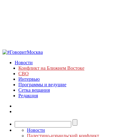
Новости
Конфликт на Ближнем Востоке
СВО
Интервью
Программы и ведущие
Сетка вещания
Редакция
Новости
Палестино-израильский конфликт