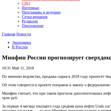
СВО
Интервью
Программы и ведущие
Сетка вещания
Редакция
Приложение
Главная
Новости
Экономика
В России
Минфин России прогнозирует сверхдохо
10:31
Май 11, 2018
По мнению ведомства, продажа сырья в 2018 году принесёт бюд
Об этом говорится в проекте поправок к закону о федерально
Минфин считает, что при таком прогнозе дополнительных нефте
трлн руб.
За первые 4 месяца текущего года средняя цена нефти Urals со
текущих расходов — на них Минфин покупает валюту в резерв