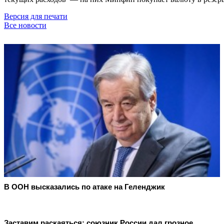
Версия для печати
Все новости
В ООН высказались по атаке на Геленджик
Заставим раскаяться: союзник России дал грозное