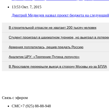
13:53
Окт. 7, 2015
Дмитрий Медведев назвал проект бюджета на следующий
В строительной отрасли не хватает 200 тысяч человек
Студент проиграл в шахматном турнире, но выиграл в лотер
Армения поплатилась, решив предать Россию
Аналитик ЦРУ: «Терпение Путина лопнуло»
В Ярославле перекрыли выезд в сторону Москвы из-за БПЛА
Связь с эфиром
СМС
+7 (925) 88-88-948