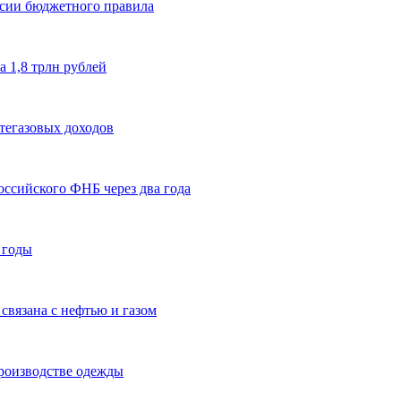
сии бюджетного правила
 1,8 трлн рублей
тегазовых доходов
оссийского ФНБ через два года
 годы
связана с нефтью и газом
производстве одежды