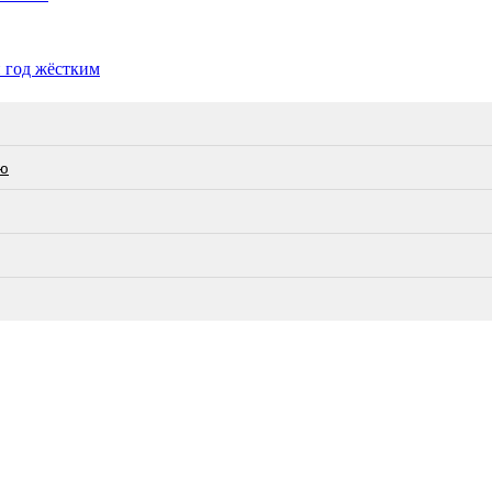
 год жёстким
ею