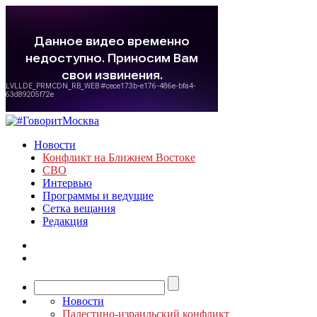
Новости
Конфликт на Ближнем Востоке
СВО
Интервью
Программы и ведущие
Сетка вещания
Редакция
Новости
Палестино-израильский конфликт