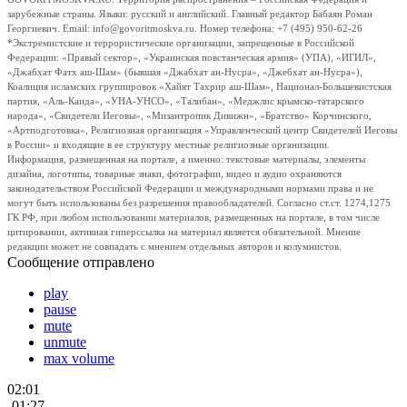
зарубежные страны. Языки: русский и английский. Главный редактор Бабаян Роман
Георгиевич. Email: info@govoritmoskva.ru. Номер телефона: +7 (495) 950-62-26
*Экстремистские и террористические организации, запрещенные в Российской
Федерации: «Правый сектор», «Украинская повстанческая армия» (УПА), «ИГИЛ»,
«Джабхат Фатх аш-Шам» (бывшая «Джабхат ан-Нусра», «Джебхат ан-Нусра»),
Коалиция исламских группировок «Хайят Тахрир аш-Шам», Национал-Большевистская
партия, «Аль-Каида», «УНА-УНСО», «Талибан», «Меджлис крымско-татарского
народа», «Свидетели Иеговы», «Мизантропик Дивижн», «Братство» Корчинского,
«Артподготовка», Религиозная организация «Управленческий центр Свидетелей Иеговы
в России» и входящие в ее структуру местные религиозные организации.
Информация, размещенная на портале, а именно: текстовые материалы, элементы
дизайна, логотипы, товарные знаки, фотографии, видео и аудио охраняются
законодательством Российской Федерации и международными нормами права и не
могут быть использованы без разрешения правообладателей. Согласно ст.ст. 1274,1275
ГК РФ, при любом использовании материалов, размещенных на портале, в том числе
цитировании, активная гиперссылка на материал является обязательной. Мнение
редакции может не совпадать с мнением отдельных авторов и колумнистов.
Сообщение отправлено
play
pause
mute
unmute
max volume
02:01
-01:27