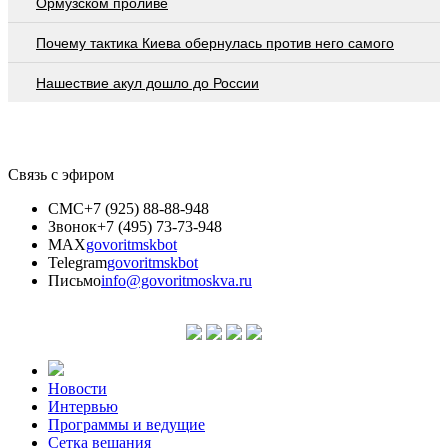
Ормузском проливе
Почему тактика Киева обернулась против него самого
Нашествие акул дошло до России
Связь с эфиром
СМС
+7 (925) 88-88-948
Звонок
+7 (495) 73-73-948
MAX
govoritmskbot
Telegram
govoritmskbot
Письмо
info@govoritmoskva.ru
Новости
Интервью
Программы и ведущие
Сетка вещания