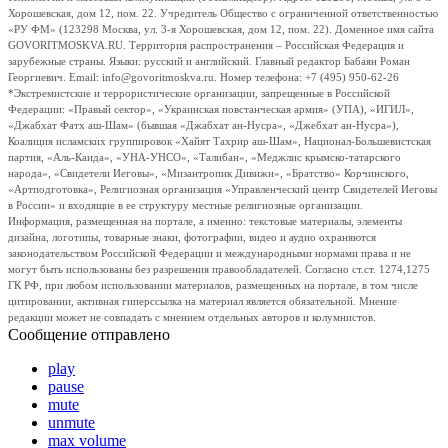
Хорошевская, дом 12, пом. 22. Учредитель Общество с ограниченной ответственностью
«РУ ФМ» (123298 Москва, ул. 3-я Хорошевская, дом 12, пом. 22). Доменное имя сайта
GOVORITMOSKVA.RU. Территория распространения – Российская Федерация и
зарубежные страны. Языки: русский и английский. Главный редактор Бабаян Роман
Георгиевич. Email: info@govoritmoskva.ru. Номер телефона: +7 (495) 950-62-26
*Экстремистские и террористические организации, запрещенные в Российской
Федерации: «Правый сектор», «Украинская повстанческая армия» (УПА), «ИГИЛ»,
«Джабхат Фатх аш-Шам» (бывшая «Джабхат ан-Нусра», «Джебхат ан-Нусра»),
Коалиция исламских группировок «Хайят Тахрир аш-Шам», Национал-Большевистская
партия, «Аль-Каида», «УНА-УНСО», «Талибан», «Меджлис крымско-татарского
народа», «Свидетели Иеговы», «Мизантропик Дивижн», «Братство» Корчинского,
«Артподготовка», Религиозная организация «Управленческий центр Свидетелей Иеговы
в России» и входящие в ее структуру местные религиозные организации.
Информация, размещенная на портале, а именно: текстовые материалы, элементы
дизайна, логотипы, товарные знаки, фотографии, видео и аудио охраняются
законодательством Российской Федерации и международными нормами права и не
могут быть использованы без разрешения правообладателей. Согласно ст.ст. 1274,1275
ГК РФ, при любом использовании материалов, размещенных на портале, в том числе
цитировании, активная гиперссылка на материал является обязательной. Мнение
редакции может не совпадать с мнением отдельных авторов и колумнистов.
Сообщение отправлено
play
pause
mute
unmute
max volume