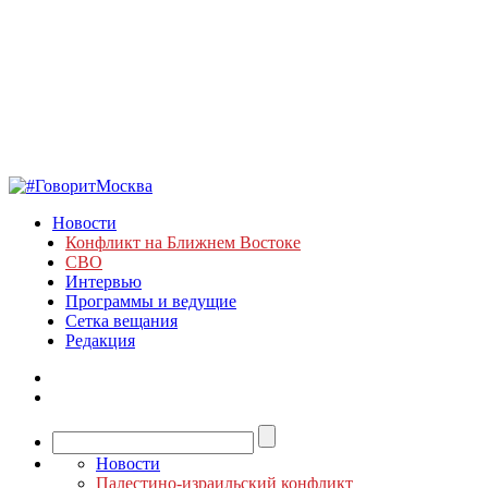
Новости
Конфликт на Ближнем Востоке
СВО
Интервью
Программы и ведущие
Сетка вещания
Редакция
Новости
Палестино-израильский конфликт