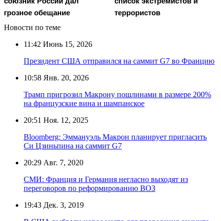
союзник России дал
список экстремистов и
грозное обещание
террористов
Новости по теме
11:42
Июнь 15, 2026
Президент США отправился на саммит G7 во Францию
10:58
Янв. 20, 2026
Трамп пригрозил Макрону пошлинами в размере 200%
на французские вина и шампанское
20:51
Ноя. 12, 2025
Bloomberg: Эммануэль Макрон планирует пригласить
Си Цзиньпина на саммит G7
20:29
Авг. 7, 2020
СМИ: Франция и Германия негласно выходят из
переговоров по реформированию ВОЗ
19:43
Дек. 3, 2019