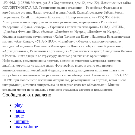
«РУ ФМ» (123298 Москва, ул. 3-я Хорошевская, дом 12, пом. 22). Доменное имя сайта
GOVORITMOSKVA.RU. Территория распространения – Российская Федерация и
зарубежные страны. Языки: русский и английский. Главный редактор Бабаян Роман
Георгиевич. Email: info@govoritmoskva.ru. Номер телефона: +7 (495) 950-62-26
*Экстремистские и террористические организации, запрещенные в Российской
Федерации: «Правый сектор», «Украинская повстанческая армия» (УПА), «ИГИЛ»,
«Джабхат Фатх аш-Шам» (бывшая «Джабхат ан-Нусра», «Джебхат ан-Нусра»),
Коалиция исламских группировок «Хайят Тахрир аш-Шам», Национал-Большевистская
партия, «Аль-Каида», «УНА-УНСО», «Талибан», «Меджлис крымско-татарского
народа», «Свидетели Иеговы», «Мизантропик Дивижн», «Братство» Корчинского,
«Артподготовка», Религиозная организация «Управленческий центр Свидетелей Иеговы
в России» и входящие в ее структуру местные религиозные организации.
Информация, размещенная на портале, а именно: текстовые материалы, элементы
дизайна, логотипы, товарные знаки, фотографии, видео и аудио охраняются
законодательством Российской Федерации и международными нормами права и не
могут быть использованы без разрешения правообладателей. Согласно ст.ст. 1274,1275
ГК РФ, при любом использовании материалов, размещенных на портале, в том числе
цитировании, активная гиперссылка на материал является обязательной. Мнение
редакции может не совпадать с мнением отдельных авторов и колумнистов.
Сообщение отправлено
play
pause
mute
unmute
max volume