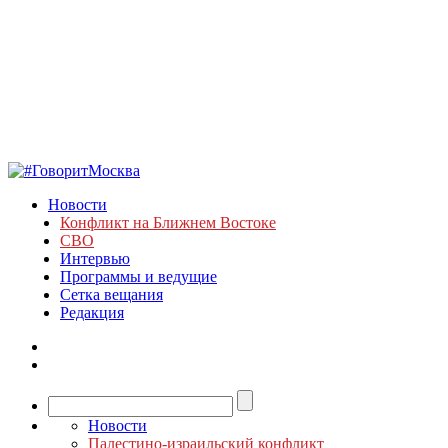
Новости
Конфликт на Ближнем Востоке
СВО
Интервью
Программы и ведущие
Сетка вещания
Редакция
Новости
Палестино-израильский конфликт