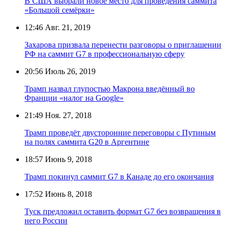
В США выбрали новое место для проведения саммита
«Большой семёрки»
12:46
Авг. 21, 2019
Захарова призвала перенести разговоры о приглашении
РФ на саммит G7 в профессиональную сферу
20:56
Июль 26, 2019
Трамп назвал глупостью Макрона введённый во
Франции «налог на Google»
21:49
Ноя. 27, 2018
Трамп проведёт двусторонние переговоры с Путиным
на полях саммита G20 в Аргентине
18:57
Июнь 9, 2018
Трамп покинул саммит G7 в Канаде до его окончания
17:52
Июнь 8, 2018
Туск предложил оставить формат G7 без возвращения в
него России