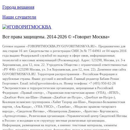
Города вещания
Наши слушатели
Все права защищены. 2014-2026 © «Говорит Москва»
Сетевое издание «ГОВОРИТМОСКВА.РУ/GOVORITMOSKVA.RU». Предназначено для
лиц старше 16 лет. Свидетельство о регистрации СМИ Эл № 77-64961 от 04 марта 2016
года выдано Федеральной службой по надзору в сфере связи, информационных
технологий и массовых коммуникаций (Роскомнадзор). Адрес: 123298, Москва, ул. 3-я
Хорошевская, дом 12, пом. 22. Учредитель Общество с ограниченной ответственностью
«РУ ФМ» (123298 Москва, ул. 3-я Хорошевская, дом 12, пом. 22). Доменное имя сайта
GOVORITMOSKVA.RU. Территория распространения – Российская Федерация и
зарубежные страны. Языки: русский и английский. Главный редактор Бабаян Роман
Георгиевич. Email: info@govoritmoskva.ru. Номер телефона: +7 (495) 950-62-26
*Экстремистские и террористические организации, запрещенные в Российской
Федерации: «Правый сектор», «Украинская повстанческая армия» (УПА), «ИГИЛ»,
«Джабхат Фатх аш-Шам» (бывшая «Джабхат ан-Нусра», «Джебхат ан-Нусра»),
Коалиция исламских группировок «Хайят Тахрир аш-Шам», Национал-Большевистская
партия, «Аль-Каида», «УНА-УНСО», «Талибан», «Меджлис крымско-татарского
народа», «Свидетели Иеговы», «Мизантропик Дивижн», «Братство» Корчинского,
«Артподготовка», Религиозная организация «Управленческий центр Свидетелей Иеговы
в России» и входящие в ее структуру местные религиозные организации.
Информация, размещенная на портале, а именно: текстовые материалы, элементы
дизайна, логотипы, товарные знаки, фотографии, видео и аудио охраняются