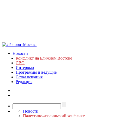
Новости
Конфликт на Ближнем Востоке
СВО
Интервью
Программы и ведущие
Сетка вещания
Редакция
Новости
Палестино-израильский конфликт