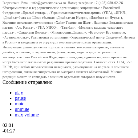
Георгиевич. Email: info@govoritmoskva.ru. Номер телефона: +7 (495) 950-62-26
*Экстремистские и террористические организации, запрещенные в Российской
Федерации: «Правый сектор», «Украинская повстанческая армия» (УПА), «ИГИЛ»,
«Джабхат Фатх аш-Шам» (бывшая «Джабхат ан-Нусра», «Джебхат ан-Нусра»),
Коалиция исламских группировок «Хайят Тахрир аш-Шам», Национал-Большевистская
партия, «Аль-Каида», «УНА-УНСО», «Талибан», «Меджлис крымско-татарского
народа», «Свидетели Иеговы», «Мизантропик Дивижн», «Братство» Корчинского,
«Артподготовка», Религиозная организация «Управленческий центр Свидетелей Иеговы
в России» и входящие в ее структуру местные религиозные организации.
Информация, размещенная на портале, а именно: текстовые материалы, элементы
дизайна, логотипы, товарные знаки, фотографии, видео и аудио охраняются
законодательством Российской Федерации и международными нормами права и не
могут быть использованы без разрешения правообладателей. Согласно ст.ст. 1274,1275
ГК РФ, при любом использовании материалов, размещенных на портале, в том числе
цитировании, активная гиперссылка на материал является обязательной. Мнение
редакции может не совпадать с мнением отдельных авторов и колумнистов.
Сообщение отправлено
play
pause
mute
unmute
max volume
02:01
-01:27