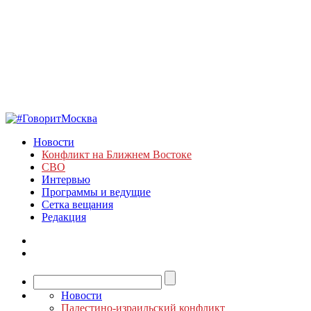
Новости
Конфликт на Ближнем Востоке
СВО
Интервью
Программы и ведущие
Сетка вещания
Редакция
Новости
Палестино-израильский конфликт