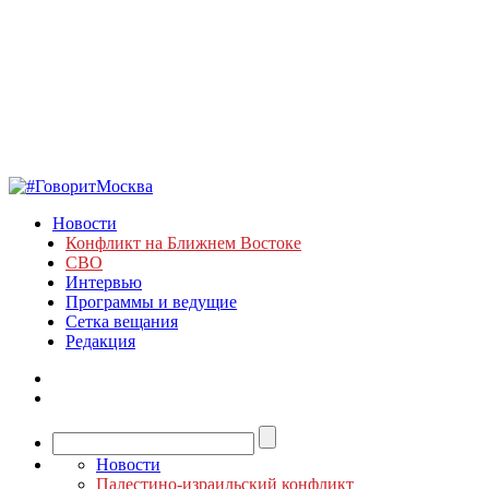
Новости
Конфликт на Ближнем Востоке
СВО
Интервью
Программы и ведущие
Сетка вещания
Редакция
Новости
Палестино-израильский конфликт