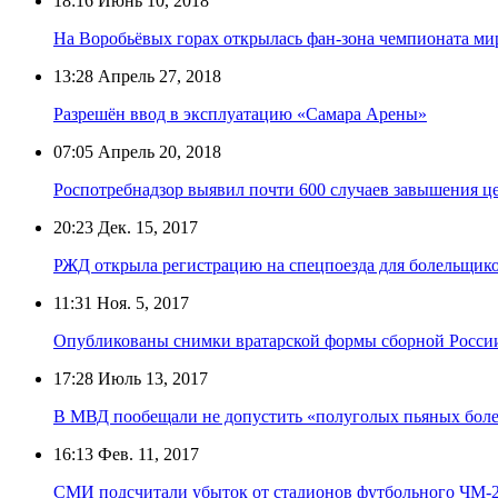
18:16
Июнь 10, 2018
На Воробьёвых горах открылась фан-зона чемпионата ми
13:28
Апрель 27, 2018
Разрешён ввод в эксплуатацию «Самара Арены»
07:05
Апрель 20, 2018
Роспотребнадзор выявил почти 600 случаев завышения ц
20:23
Дек. 15, 2017
РЖД открыла регистрацию на спецпоезда для болельщик
11:31
Ноя. 5, 2017
Опубликованы снимки вратарской формы сборной Росси
17:28
Июль 13, 2017
В МВД пообещали не допустить «полуголых пьяных боле
16:13
Фев. 11, 2017
СМИ подсчитали убыток от стадионов футбольного ЧМ-