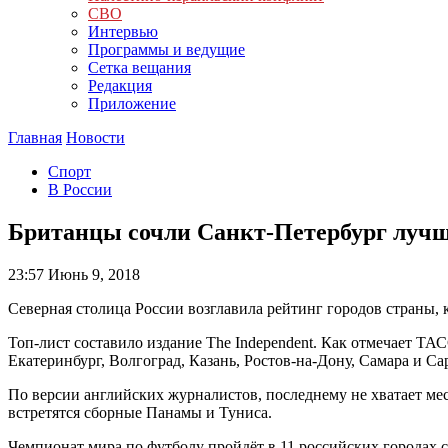
СВО
Интервью
Программы и ведущие
Сетка вещания
Редакция
Приложение
Главная
Новости
Спорт
В России
Британцы сочли Санкт-Петербург луч
23:57
Июнь 9, 2018
Северная столица России возглавила рейтинг городов страны, 
Топ-лист составило издание The Independent. Как отмечает ТА
Екатеринбург, Волгоград, Казань, Ростов-на-Дону, Самара и Са
По версии английских журналистов, последнему не хватает мес
встретятся сборные Панамы и Туниса.
Чемпионат мира по футболу пройдёт в 11 российских городах с