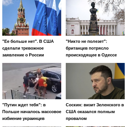
"Ее больше нет". В США
"Никто не полезет":
сделали тревожное
британцев потрясло
заявление о России
происходящее в Одессе
"Путин ждет тебя": в
Соскин: визит Зеленского в
Польше началось массовое
США оказался полным
избиение украинцев
провалом