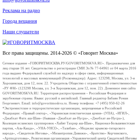
Реклама на радио
Города вещания
Наши слушатели
Все права защищены. 2014-2026 © «Говорит Москва»
Сетевое издание «ГОВОРИТМОСКВА.РУ/GOVORITMOSKVA.RU». Предназначено для
лиц старше 16 лет. Свидетельство о регистрации СМИ Эл № 77-64961 от 04 марта 2016
года выдано Федеральной службой по надзору в сфере связи, информационных
технологий и массовых коммуникаций (Роскомнадзор). Адрес: 123298, Москва, ул. 3-я
Хорошевская, дом 12, пом. 22. Учредитель Общество с ограниченной ответственностью
«РУ ФМ» (123298 Москва, ул. 3-я Хорошевская, дом 12, пом. 22). Доменное имя сайта
GOVORITMOSKVA.RU. Территория распространения – Российская Федерация и
зарубежные страны. Языки: русский и английский. Главный редактор Бабаян Роман
Георгиевич. Email: info@govoritmoskva.ru. Номер телефона: +7 (495) 950-62-26
*Экстремистские и террористические организации, запрещенные в Российской
Федерации: «Правый сектор», «Украинская повстанческая армия» (УПА), «ИГИЛ»,
«Джабхат Фатх аш-Шам» (бывшая «Джабхат ан-Нусра», «Джебхат ан-Нусра»),
Коалиция исламских группировок «Хайят Тахрир аш-Шам», Национал-Большевистская
партия, «Аль-Каида», «УНА-УНСО», «Талибан», «Меджлис крымско-татарского
народа», «Свидетели Иеговы», «Мизантропик Дивижн», «Братство» Корчинского,
«Артподготовка», Религиозная организация «Управленческий центр Свидетелей Иеговы