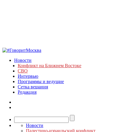
Новости
Конфликт на Ближнем Востоке
СВО
Интервью
Программы и ведущие
Сетка вещания
Редакция
Новости
Палестино-израильский конфликт