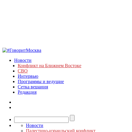
Новости
Конфликт на Ближнем Востоке
СВО
Интервью
Программы и ведущие
Сетка вещания
Редакция
Новости
Палестино-израильский конфликт