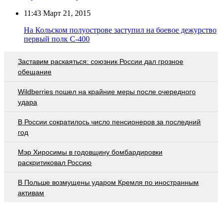
11:43
Март 21, 2015
На Кольском полуострове заступил на боевое дежурство
первый полк С-400
Заставим раскаяться: союзник России дал грозное
обещание
Wildberries пошел на крайние меры после очередного
удара
В России сократилось число пенсионеров за последний
год
Мэр Хиросимы в годовщину бомбардировки
раскритиковал Россию
В Польше возмущены ударом Кремля по иностранным
активам