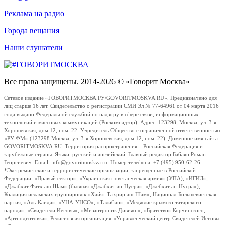
Реклама на радио
Города вещания
Наши слушатели
Все права защищены. 2014-2026 © «Говорит Москва»
Сетевое издание «ГОВОРИТМОСКВА.РУ/GOVORITMOSKVA.RU». Предназначено для
лиц старше 16 лет. Свидетельство о регистрации СМИ Эл № 77-64961 от 04 марта 2016
года выдано Федеральной службой по надзору в сфере связи, информационных
технологий и массовых коммуникаций (Роскомнадзор). Адрес: 123298, Москва, ул. 3-я
Хорошевская, дом 12, пом. 22. Учредитель Общество с ограниченной ответственностью
«РУ ФМ» (123298 Москва, ул. 3-я Хорошевская, дом 12, пом. 22). Доменное имя сайта
GOVORITMOSKVA.RU. Территория распространения – Российская Федерация и
зарубежные страны. Языки: русский и английский. Главный редактор Бабаян Роман
Георгиевич. Email: info@govoritmoskva.ru. Номер телефона: +7 (495) 950-62-26
*Экстремистские и террористические организации, запрещенные в Российской
Федерации: «Правый сектор», «Украинская повстанческая армия» (УПА), «ИГИЛ»,
«Джабхат Фатх аш-Шам» (бывшая «Джабхат ан-Нусра», «Джебхат ан-Нусра»),
Коалиция исламских группировок «Хайят Тахрир аш-Шам», Национал-Большевистская
партия, «Аль-Каида», «УНА-УНСО», «Талибан», «Меджлис крымско-татарского
народа», «Свидетели Иеговы», «Мизантропик Дивижн», «Братство» Корчинского,
«Артподготовка», Религиозная организация «Управленческий центр Свидетелей Иеговы