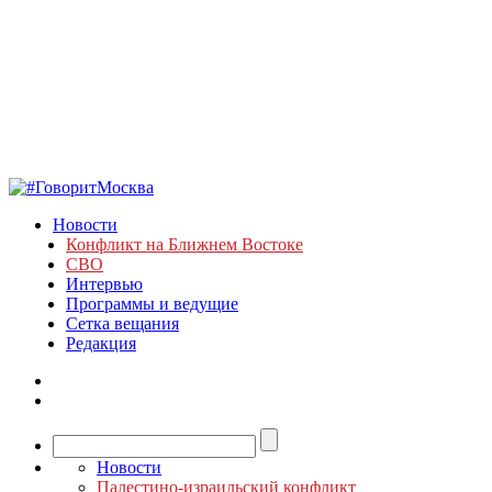
Новости
Конфликт на Ближнем Востоке
СВО
Интервью
Программы и ведущие
Сетка вещания
Редакция
Новости
Палестино-израильский конфликт