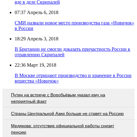
яде в деле Скрипалей
07:37
Апрель 6, 2018
СМИ назвали новое место производства газа «Новичок»
в России
18:29
Апрель 3, 2018
В Британии не смогли доказать причастность России к
отравлению Скрипалей
22:36
Март 19, 2018
В Москве отрицают производство и хранение в России
вещества «Новичок»
Путин на встрече с Воробьёвым указал ему на
неприятный факт
Страны Центральной Азии больше не ставят на Россию
Медякова: отсутствие официальной работы снизит
пенсию