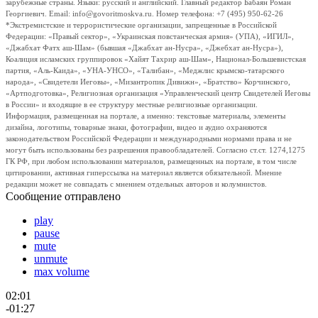
зарубежные страны. Языки: русский и английский. Главный редактор Бабаян Роман
Георгиевич. Email: info@govoritmoskva.ru. Номер телефона: +7 (495) 950-62-26
*Экстремистские и террористические организации, запрещенные в Российской
Федерации: «Правый сектор», «Украинская повстанческая армия» (УПА), «ИГИЛ»,
«Джабхат Фатх аш-Шам» (бывшая «Джабхат ан-Нусра», «Джебхат ан-Нусра»),
Коалиция исламских группировок «Хайят Тахрир аш-Шам», Национал-Большевистская
партия, «Аль-Каида», «УНА-УНСО», «Талибан», «Меджлис крымско-татарского
народа», «Свидетели Иеговы», «Мизантропик Дивижн», «Братство» Корчинского,
«Артподготовка», Религиозная организация «Управленческий центр Свидетелей Иеговы
в России» и входящие в ее структуру местные религиозные организации.
Информация, размещенная на портале, а именно: текстовые материалы, элементы
дизайна, логотипы, товарные знаки, фотографии, видео и аудио охраняются
законодательством Российской Федерации и международными нормами права и не
могут быть использованы без разрешения правообладателей. Согласно ст.ст. 1274,1275
ГК РФ, при любом использовании материалов, размещенных на портале, в том числе
цитировании, активная гиперссылка на материал является обязательной. Мнение
редакции может не совпадать с мнением отдельных авторов и колумнистов.
Сообщение отправлено
play
pause
mute
unmute
max volume
02:01
-01:27