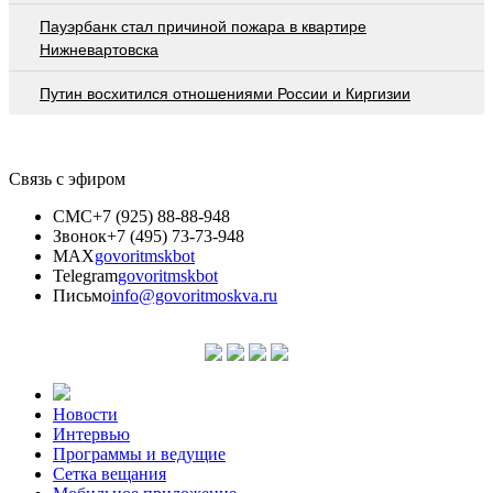
Пауэрбанк стал причиной пожара в квартире
Нижневартовска
Путин восхитился отношениями России и Киргизии
Связь с эфиром
СМС
+7 (925) 88-88-948
Звонок
+7 (495) 73-73-948
MAX
govoritmskbot
Telegram
govoritmskbot
Письмо
info@govoritmoskva.ru
Новости
Интервью
Программы и ведущие
Сетка вещания