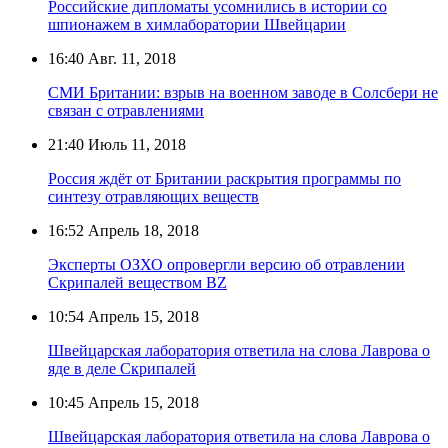
Российские дипломаты усомнились в истории со
шпионажем в химлаборатории Швейцарии
16:40
Авг. 11, 2018
СМИ Британии: взрыв на военном заводе в Солсбери не
связан с отравлениями
21:40
Июль 11, 2018
Россия ждёт от Британии раскрытия программы по
синтезу отравляющих веществ
16:52
Апрель 18, 2018
Эксперты ОЗХО опровергли версию об отравлении
Скрипалей веществом BZ
10:54
Апрель 15, 2018
Швейцарская лаборатория ответила на слова Лаврова о
яде в деле Скрипалей
10:45
Апрель 15, 2018
Швейцарская лаборатория ответила на слова Лаврова о