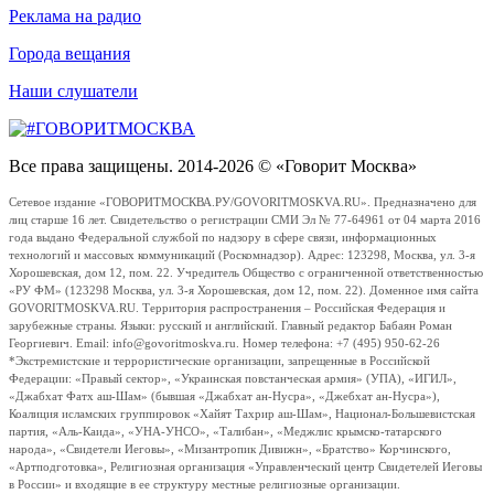
Реклама на радио
Города вещания
Наши слушатели
Все права защищены. 2014-2026 © «Говорит Москва»
Сетевое издание «ГОВОРИТМОСКВА.РУ/GOVORITMOSKVA.RU». Предназначено для
лиц старше 16 лет. Свидетельство о регистрации СМИ Эл № 77-64961 от 04 марта 2016
года выдано Федеральной службой по надзору в сфере связи, информационных
технологий и массовых коммуникаций (Роскомнадзор). Адрес: 123298, Москва, ул. 3-я
Хорошевская, дом 12, пом. 22. Учредитель Общество с ограниченной ответственностью
«РУ ФМ» (123298 Москва, ул. 3-я Хорошевская, дом 12, пом. 22). Доменное имя сайта
GOVORITMOSKVA.RU. Территория распространения – Российская Федерация и
зарубежные страны. Языки: русский и английский. Главный редактор Бабаян Роман
Георгиевич. Email: info@govoritmoskva.ru. Номер телефона: +7 (495) 950-62-26
*Экстремистские и террористические организации, запрещенные в Российской
Федерации: «Правый сектор», «Украинская повстанческая армия» (УПА), «ИГИЛ»,
«Джабхат Фатх аш-Шам» (бывшая «Джабхат ан-Нусра», «Джебхат ан-Нусра»),
Коалиция исламских группировок «Хайят Тахрир аш-Шам», Национал-Большевистская
партия, «Аль-Каида», «УНА-УНСО», «Талибан», «Меджлис крымско-татарского
народа», «Свидетели Иеговы», «Мизантропик Дивижн», «Братство» Корчинского,
«Артподготовка», Религиозная организация «Управленческий центр Свидетелей Иеговы
в России» и входящие в ее структуру местные религиозные организации.