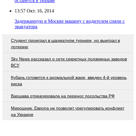
останется в тюрьме
13:57
Окт. 16, 2014
Задержанную в Москве машину с водителем сняли с
эвакуатора
Студент проиграл в шахматном турнире, но выиграл в
лотерею
Sky News рассказал о сети секретных подземных заводов
ВСУ
Кубань готовится к аномальной жаре, введен 4-й уровень
риска
Варшава отреагировала на перенос посольства РФ
Мирошник: Европа не позволит урегулировать конфликт
на Украине