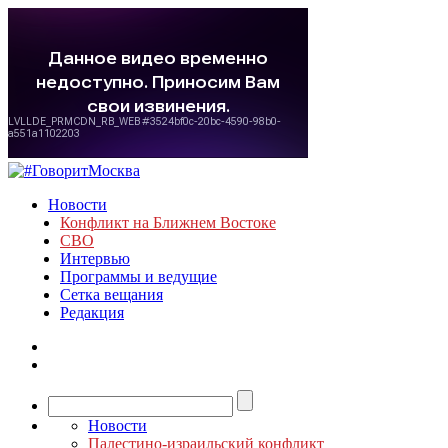
Новости
Конфликт на Ближнем Востоке
СВО
Интервью
Программы и ведущие
Сетка вещания
Редакция
Новости
Палестино-израильский конфликт