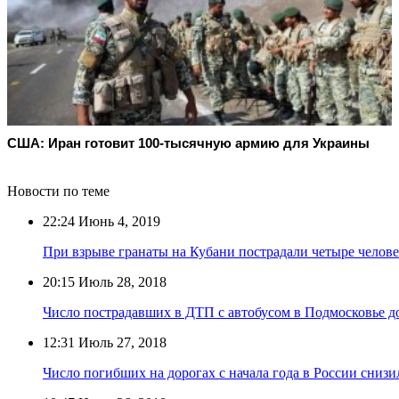
США: Иран готовит 100-тысячную армию для Украины
Новости по теме
22:24
Июнь 4, 2019
При взрыве гранаты на Кубани пострадали четыре челове
20:15
Июль 28, 2018
Число пострадавших в ДТП с автобусом в Подмосковье д
12:31
Июль 27, 2018
Число погибших на дорогах с начала года в России снизи