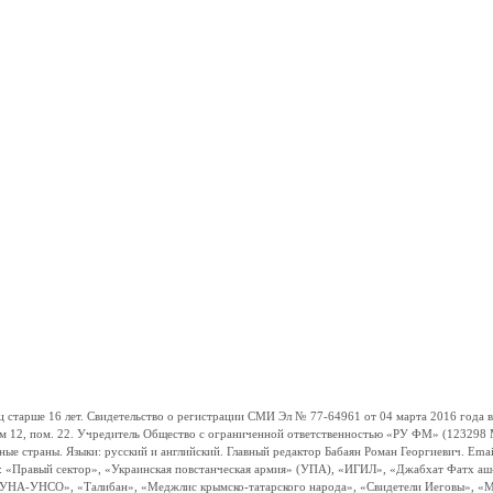
ше 16 лет. Свидетельство о регистрации СМИ Эл № 77-64961 от 04 марта 2016 года вы
ом 12, пом. 22. Учредитель Общество с ограниченной ответственностью «РУ ФМ» (123298 Мо
траны. Языки: русский и английский. Главный редактор Бабаян Роман Георгиевич. Email:
и: «Правый сектор», «Украинская повстанческая армия» (УПА), «ИГИЛ», «Джабхат Фатх а
«УНА-УНСО», «Талибан», «Меджлис крымско-татарского народа», «Свидетели Иеговы», «М