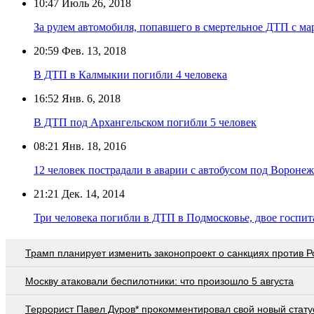
10:47
Июль 26, 2018
За рулем автомобиля, попавшего в смертельное ДТП с м
20:59
Фев. 13, 2018
В ДТП в Калмыкии погибли 4 человека
16:52
Янв. 6, 2018
В ДТП под Архангельском погибли 5 человек
08:21
Янв. 18, 2016
12 человек пострадали в аварии с автобусом под Вороне
21:21
Дек. 14, 2014
Три человека погибли в ДТП в Подмосковье, двое госпи
Трамп планирует изменить законопроект о санкциях против Р
Москву атаковали беспилотники: что произошло 5 августа
Террорист Павел Дуров* прокомментировал свой новый стату