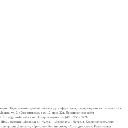
дано Федеральной службой по надзору в сфере связи, информационных технологий и
сква, ул. 3-я Хорошевская, дом 12, пом. 22). Доменное имя сайта
 info@govoritmoskva.ru. Номер телефона: +7 (495) 950-62-26
ш-Шам» (бывшая «Джабхат ан-Нусра», «Джебхат ан-Нусра»), Коалиция исламских
изантропик Дивижн», «Братство» Корчинского, «Артподготовка», Религиозная