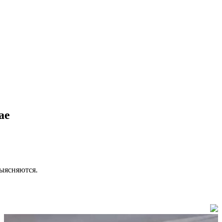
ае
выясняются.