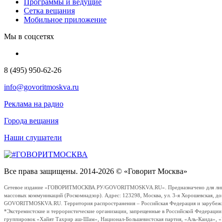
Программы и ведущие
Сетка вещания
Мобильное приложение
Мы в соцсетях
8 (495) 950-62-26
info@govoritmoskva.ru
Реклама на радио
Города вещания
Наши слушатели
Все права защищены. 2014-2026 © «Говорит Москва»
Сетевое издание «ГОВОРИТМОСКВА.РУ/GOVORITMOSKVA.RU». Предназначено для лиц стар
массовых коммуникаций (Роскомнадзор). Адрес: 123298, Москва, ул. 3-я Хорошевская, д
GOVORITMOSKVA.RU. Территория распространения – Российская Федерация и зарубежные с
*Экстремистские и террористические организации, запрещенные в Российской Федераци
группировок «Хайят Тахрир аш-Шам», Национал-Большевистская партия, «Аль-Каида», 