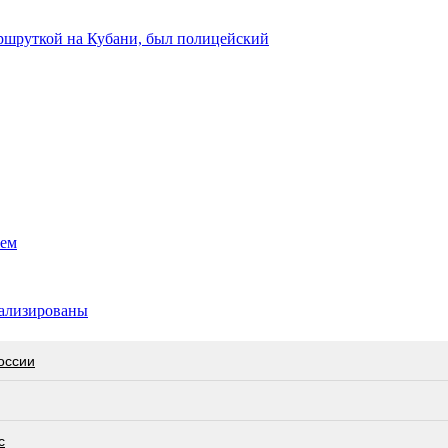
аршруткой на Кубани, был полицейский
жем
тализированы
оссии
с