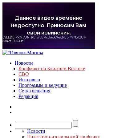
Новости
Конфликт на Ближнем Востоке
СВО
Интервью
Программы и ведущие
Сетка вещания
Редакция
Новости
Палестино-израильский конфликт