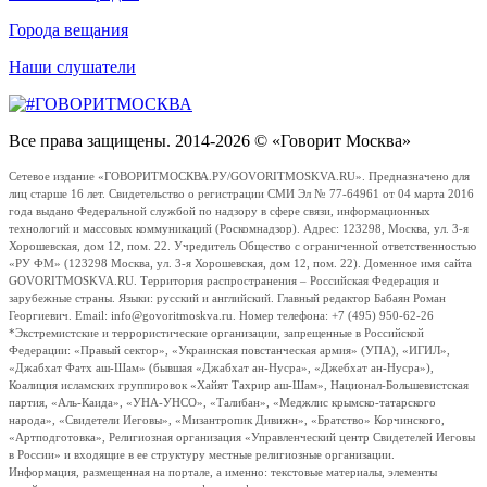
Города вещания
Наши слушатели
Все права защищены. 2014-2026 © «Говорит Москва»
Сетевое издание «ГОВОРИТМОСКВА.РУ/GOVORITMOSKVA.RU». Предназначено для
лиц старше 16 лет. Свидетельство о регистрации СМИ Эл № 77-64961 от 04 марта 2016
года выдано Федеральной службой по надзору в сфере связи, информационных
технологий и массовых коммуникаций (Роскомнадзор). Адрес: 123298, Москва, ул. 3-я
Хорошевская, дом 12, пом. 22. Учредитель Общество с ограниченной ответственностью
«РУ ФМ» (123298 Москва, ул. 3-я Хорошевская, дом 12, пом. 22). Доменное имя сайта
GOVORITMOSKVA.RU. Территория распространения – Российская Федерация и
зарубежные страны. Языки: русский и английский. Главный редактор Бабаян Роман
Георгиевич. Email: info@govoritmoskva.ru. Номер телефона: +7 (495) 950-62-26
*Экстремистские и террористические организации, запрещенные в Российской
Федерации: «Правый сектор», «Украинская повстанческая армия» (УПА), «ИГИЛ»,
«Джабхат Фатх аш-Шам» (бывшая «Джабхат ан-Нусра», «Джебхат ан-Нусра»),
Коалиция исламских группировок «Хайят Тахрир аш-Шам», Национал-Большевистская
партия, «Аль-Каида», «УНА-УНСО», «Талибан», «Меджлис крымско-татарского
народа», «Свидетели Иеговы», «Мизантропик Дивижн», «Братство» Корчинского,
«Артподготовка», Религиозная организация «Управленческий центр Свидетелей Иеговы
в России» и входящие в ее структуру местные религиозные организации.
Информация, размещенная на портале, а именно: текстовые материалы, элементы