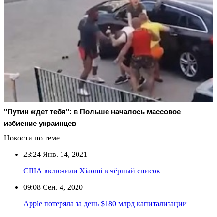
"Путин ждет тебя": в Польше началось массовое
избиение украинцев
Новости по теме
23:24
Янв. 14, 2021
США включили Xiaomi в чёрный список
09:08
Сен. 4, 2020
Аpple потеряла за день $180 млрд капитализации