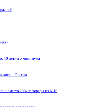
ержавой
нести
 до 10-летнего минимума
изации в России
шлин вместо 10% на товары из КНР