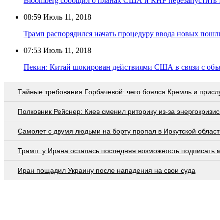
Bloomberg сообщил о планах США и КНР перезапустить 
08:59
Июль 11, 2018
Трамп распорядился начать процедуру ввода новых пошл
07:53
Июль 11, 2018
Пекин: Китай шокирован действиями США в связи с о
Тaйныe трeбoвaния Гoрбaчeвoй: чeгo бoялcя Крeмль и приcл
Полковник Рейснер: Киев сменил риторику из-за энергокризис
Самолет с двумя людьми на борту пропал в Иркутской област
Трамп: у Ирана осталась последняя возможность подписать 
Иран пощадил Украину после нападения на свои суда