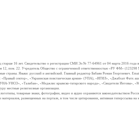
ше 16 лет. Свидетельство о регистрации СМИ Эл № 77-64961 от 04 марта 2016 года вы
ом 12, пом. 22. Учредитель Общество с ограниченной ответственностью «РУ ФМ» (123298 Мо
траны. Языки: русский и английский. Главный редактор Бабаян Роман Георгиевич. Email:
и: «Правый сектор», «Украинская повстанческая армия» (УПА), «ИГИЛ», «Джабхат Фатх а
«УНА-УНСО», «Талибан», «Меджлис крымско-татарского народа», «Свидетели Иеговы», «М
туру местные религиозные организации.
, логотипы, товарные знаки, фотографии, видео и аудио охраняются законодательством Ро
и материалов, размещенных на портале, в том числе цитировании, активная гиперссылка на 