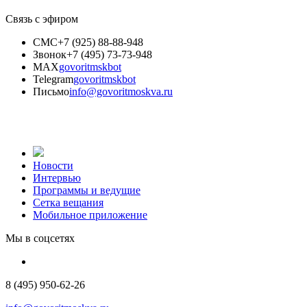
Связь с эфиром
СМС
+7 (925) 88-88-948
Звонок
+7 (495) 73-73-948
MAX
govoritmskbot
Telegram
govoritmskbot
Письмо
info@govoritmoskva.ru
Новости
Интервью
Программы и ведущие
Сетка вещания
Мобильное приложение
Мы в соцсетях
8 (495) 950-62-26