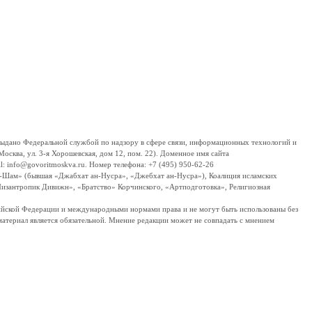
дано Федеральной службой по надзору в сфере связи, информационных технологий и
сква, ул. 3-я Хорошевская, дом 12, пом. 22). Доменное имя сайта
 info@govoritmoskva.ru. Номер телефона: +7 (495) 950-62-26
ш-Шам» (бывшая «Джабхат ан-Нусра», «Джебхат ан-Нусра»), Коалиция исламских
изантропик Дивижн», «Братство» Корчинского, «Артподготовка», Религиозная
ссийской Федерации и международными нормами права и не могут быть использованы без
материал является обязательной. Мнение редакции может не совпадать с мнением