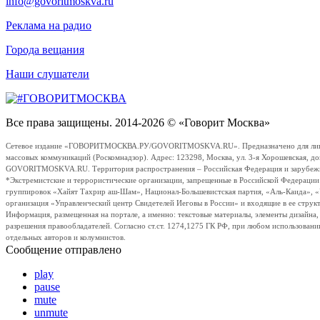
info@govoritmoskva.ru
Реклама на радио
Города вещания
Наши слушатели
Все права защищены. 2014-2026 © «Говорит Москва»
Сетевое издание «ГОВОРИТМОСКВА.РУ/GOVORITMOSKVA.RU». Предназначено для лиц стар
массовых коммуникаций (Роскомнадзор). Адрес: 123298, Москва, ул. 3-я Хорошевская, д
GOVORITMOSKVA.RU. Территория распространения – Российская Федерация и зарубежные с
*Экстремистские и террористические организации, запрещенные в Российской Федераци
группировок «Хайят Тахрир аш-Шам», Национал-Большевистская партия, «Аль-Каида», 
организация «Управленческий центр Свидетелей Иеговы в России» и входящие в ее струк
Информация, размещенная на портале, а именно: текстовые материалы, элементы дизайна
разрешения правообладателей. Согласно ст.ст. 1274,1275 ГК РФ, при любом использовани
отдельных авторов и колумнистов.
Сообщение отправлено
play
pause
mute
unmute