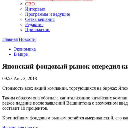
СВО
Интервью
Программы и ведущие
Сетка вещания
Редакция
Приложение
Главная
Новости
Экономика
В мире
Японский фондовый рынок опередил ки
09:53
Авг. 3, 2018
Стоимость всех акций компаний, торгующихся на биржах Япони
Таким образом она обогнала капитализацию китайских компан
резкое падение после заявлений Вашингтона о возможном введ
составит 10 процентов.
Крупнейшим фондовым рынком остаётся американский, его кап
Версия для печати