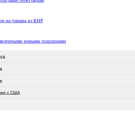
торговые переговоры
ин на товары из КНР
бъявленными новыми пошлинами
угa
а
и
мир с США