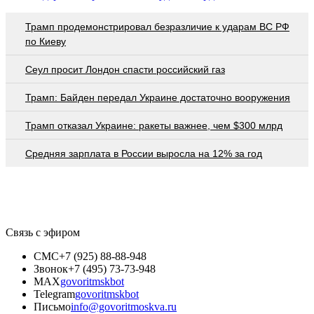
Трамп продемонстрировал безразличие к ударам ВС РФ
по Киеву
Сеул просит Лондон спасти российский газ
Трамп: Байден передал Украине достаточно вооружения
Трамп отказал Украине: ракеты важнее, чем $300 млрд
Средняя зарплата в России выросла на 12% за год
Связь с эфиром
СМС
+7 (925) 88-88-948
Звонок
+7 (495) 73-73-948
MAX
govoritmskbot
Telegram
govoritmskbot
Письмо
info@govoritmoskva.ru