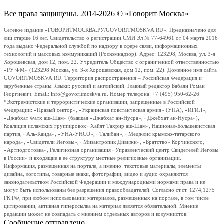
Все права защищены. 2014-2026 © «Говорит Москва»
Сетевое издание «ГОВОРИТМОСКВА.РУ/GOVORITMOSKVA.RU». Предназначено для
лиц старше 16 лет. Свидетельство о регистрации СМИ Эл № 77-64961 от 04 марта 2016
года выдано Федеральной службой по надзору в сфере связи, информационных
технологий и массовых коммуникаций (Роскомнадзор). Адрес: 123298, Москва, ул. 3-я
Хорошевская, дом 12, пом. 22. Учредитель Общество с ограниченной ответственностью
«РУ ФМ» (123298 Москва, ул. 3-я Хорошевская, дом 12, пом. 22). Доменное имя сайта
GOVORITMOSKVA.RU. Территория распространения – Российская Федерация и
зарубежные страны. Языки: русский и английский. Главный редактор Бабаян Роман
Георгиевич. Email: info@govoritmoskva.ru. Номер телефона: +7 (495) 950-62-26
*Экстремистские и террористические организации, запрещенные в Российской
Федерации: «Правый сектор», «Украинская повстанческая армия» (УПА), «ИГИЛ»,
«Джабхат Фатх аш-Шам» (бывшая «Джабхат ан-Нусра», «Джебхат ан-Нусра»),
Коалиция исламских группировок «Хайят Тахрир аш-Шам», Национал-Большевистская
партия, «Аль-Каида», «УНА-УНСО», «Талибан», «Меджлис крымско-татарского
народа», «Свидетели Иеговы», «Мизантропик Дивижн», «Братство» Корчинского,
«Артподготовка», Религиозная организация «Управленческий центр Свидетелей Иеговы
в России» и входящие в ее структуру местные религиозные организации.
Информация, размещенная на портале, а именно: текстовые материалы, элементы
дизайна, логотипы, товарные знаки, фотографии, видео и аудио охраняются
законодательством Российской Федерации и международными нормами права и не
могут быть использованы без разрешения правообладателей. Согласно ст.ст. 1274,1275
ГК РФ, при любом использовании материалов, размещенных на портале, в том числе
цитировании, активная гиперссылка на материал является обязательной. Мнение
редакции может не совпадать с мнением отдельных авторов и колумнистов.
Сообщение отправлено