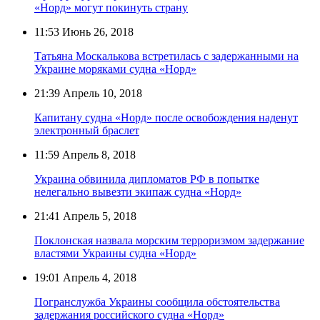
«Норд» могут покинуть страну
11:53
Июнь 26, 2018
Татьяна Москалькова встретилась с задержанными на
Украине моряками судна «Норд»
21:39
Апрель 10, 2018
Капитану судна «Норд» после освобождения наденут
электронный браслет
11:59
Апрель 8, 2018
Украина обвинила дипломатов РФ в попытке
нелегально вывезти экипаж судна «Норд»
21:41
Апрель 5, 2018
Поклонская назвала морским терроризмом задержание
властями Украины судна «Норд»
19:01
Апрель 4, 2018
Погранслужба Украины сообщила обстоятельства
задержания российского судна «Норд»