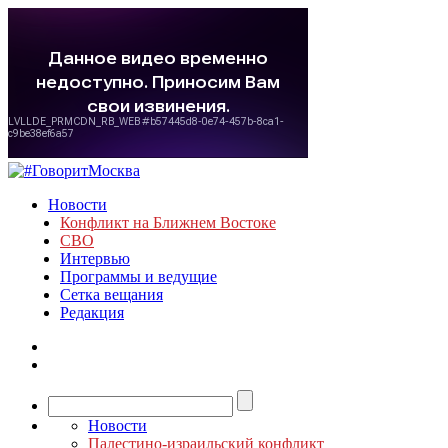
Новости
Конфликт на Ближнем Востоке
СВО
Интервью
Программы и ведущие
Сетка вещания
Редакция
Новости
Палестино-израильский конфликт