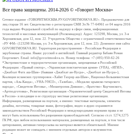
Все права защищены. 2014-2026 © «Говорит Москва»
Сетевое издание «ГОВОРИТМОСКВА.РУ/GOVORITMOSKVA.RU». Предназначено для
лиц старше 16 лет. Свидетельство о регистрации СМИ Эл № 77-64961 от 04 марта 2016
года выдано Федеральной службой по надзору в сфере связи, информационных
технологий и массовых коммуникаций (Роскомнадзор). Адрес: 123298, Москва, ул. 3-я
Хорошевская, дом 12, пом. 22. Учредитель Общество с ограниченной ответственностью
«РУ ФМ» (123298 Москва, ул. 3-я Хорошевская, дом 12, пом. 22). Доменное имя сайта
GOVORITMOSKVA.RU. Территория распространения – Российская Федерация и
зарубежные страны. Языки: русский и английский. Главный редактор Бабаян Роман
Георгиевич. Email: info@govoritmoskva.ru. Номер телефона: +7 (495) 950-62-26
*Экстремистские и террористические организации, запрещенные в Российской
Федерации: «Правый сектор», «Украинская повстанческая армия» (УПА), «ИГИЛ»,
«Джабхат Фатх аш-Шам» (бывшая «Джабхат ан-Нусра», «Джебхат ан-Нусра»),
Коалиция исламских группировок «Хайят Тахрир аш-Шам», Национал-Большевистская
партия, «Аль-Каида», «УНА-УНСО», «Талибан», «Меджлис крымско-татарского
народа», «Свидетели Иеговы», «Мизантропик Дивижн», «Братство» Корчинского,
«Артподготовка», Религиозная организация «Управленческий центр Свидетелей Иеговы
в России» и входящие в ее структуру местные религиозные организации.
Информация, размещенная на портале, а именно: текстовые материалы, элементы
дизайна, логотипы, товарные знаки, фотографии, видео и аудио охраняются
законодательством Российской Федерации и международными нормами права и не
могут быть использованы без разрешения правообладателей. Согласно ст.ст. 1274,1275
ГК РФ, при любом использовании материалов, размещенных на портале, в том числе
цитировании, активная гиперссылка на материал является обязательной. Мнение
редакции может не совпадать с мнением отдельных авторов и колумнистов.