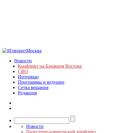
Новости
Конфликт на Ближнем Востоке
СВО
Интервью
Программы и ведущие
Сетка вещания
Редакция
Новости
Палестино-израильский конфликт