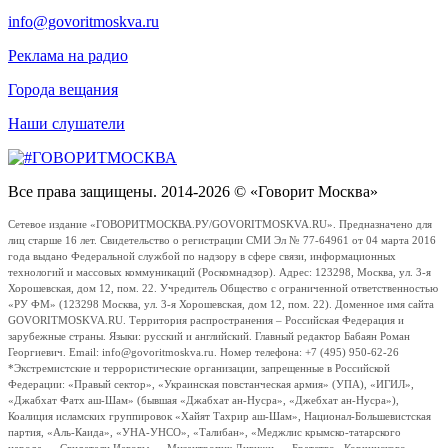
info@govoritmoskva.ru
Реклама на радио
Города вещания
Наши слушатели
Все права защищены. 2014-2026 © «Говорит Москва»
Сетевое издание «ГОВОРИТМОСКВА.РУ/GOVORITMOSKVA.RU». Предназначено для
лиц старше 16 лет. Свидетельство о регистрации СМИ Эл № 77-64961 от 04 марта 2016
года выдано Федеральной службой по надзору в сфере связи, информационных
технологий и массовых коммуникаций (Роскомнадзор). Адрес: 123298, Москва, ул. 3-я
Хорошевская, дом 12, пом. 22. Учредитель Общество с ограниченной ответственностью
«РУ ФМ» (123298 Москва, ул. 3-я Хорошевская, дом 12, пом. 22). Доменное имя сайта
GOVORITMOSKVA.RU. Территория распространения – Российская Федерация и
зарубежные страны. Языки: русский и английский. Главный редактор Бабаян Роман
Георгиевич. Email: info@govoritmoskva.ru. Номер телефона: +7 (495) 950-62-26
*Экстремистские и террористические организации, запрещенные в Российской
Федерации: «Правый сектор», «Украинская повстанческая армия» (УПА), «ИГИЛ»,
«Джабхат Фатх аш-Шам» (бывшая «Джабхат ан-Нусра», «Джебхат ан-Нусра»),
Коалиция исламских группировок «Хайят Тахрир аш-Шам», Национал-Большевистская
партия, «Аль-Каида», «УНА-УНСО», «Талибан», «Меджлис крымско-татарского