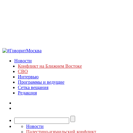
Новости
Конфликт на Ближнем Востоке
СВО
Интервью
Программы и ведущие
Сетка вещания
Редакция
Новости
Палестино-израильский конфликт