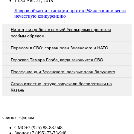
15:30
Авг. 21, 2018
Лавров объяснил санкции против РФ желанием вести
нечестную конкуренцию
Ни тел, ни гробов: с семьей Усольцевых простятся
особым обрядом
Перелом в СВО: сорван план Зеленского и НАТО
Гороскоп Тамара Глоба, когда закончится СВО
Последние дни Зеленского: раскрыт план Залужного
Стало известно, откуда запускали беспилотники на
Казань
Связь с эфиром
СМС
+7 (925) 88-88-948
Звонок
+7 (495) 73-73-948