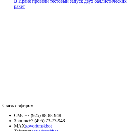
В Иране провели тестовый запуск двух баллистических
ракет
Связь с эфиром
СМС
+7 (925) 88-88-948
Звонок
+7 (495) 73-73-948
MAX
govoritmskbot