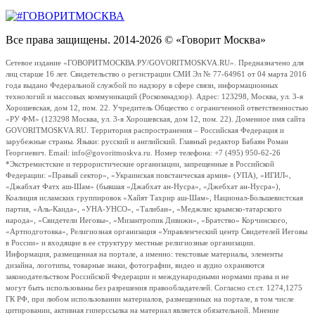
Все права защищены. 2014-2026 © «Говорит Москва»
Сетевое издание «ГОВОРИТМОСКВА.РУ/GOVORITMOSKVA.RU». Предназначено для
лиц старше 16 лет. Свидетельство о регистрации СМИ Эл № 77-64961 от 04 марта 2016
года выдано Федеральной службой по надзору в сфере связи, информационных
технологий и массовых коммуникаций (Роскомнадзор). Адрес: 123298, Москва, ул. 3-я
Хорошевская, дом 12, пом. 22. Учредитель Общество с ограниченной ответственностью
«РУ ФМ» (123298 Москва, ул. 3-я Хорошевская, дом 12, пом. 22). Доменное имя сайта
GOVORITMOSKVA.RU. Территория распространения – Российская Федерация и
зарубежные страны. Языки: русский и английский. Главный редактор Бабаян Роман
Георгиевич. Email: info@govoritmoskva.ru. Номер телефона: +7 (495) 950-62-26
*Экстремистские и террористические организации, запрещенные в Российской
Федерации: «Правый сектор», «Украинская повстанческая армия» (УПА), «ИГИЛ»,
«Джабхат Фатх аш-Шам» (бывшая «Джабхат ан-Нусра», «Джебхат ан-Нусра»),
Коалиция исламских группировок «Хайят Тахрир аш-Шам», Национал-Большевистская
партия, «Аль-Каида», «УНА-УНСО», «Талибан», «Меджлис крымско-татарского
народа», «Свидетели Иеговы», «Мизантропик Дивижн», «Братство» Корчинского,
«Артподготовка», Религиозная организация «Управленческий центр Свидетелей Иеговы
в России» и входящие в ее структуру местные религиозные организации.
Информация, размещенная на портале, а именно: текстовые материалы, элементы
дизайна, логотипы, товарные знаки, фотографии, видео и аудио охраняются
законодательством Российской Федерации и международными нормами права и не
могут быть использованы без разрешения правообладателей. Согласно ст.ст. 1274,1275
ГК РФ, при любом использовании материалов, размещенных на портале, в том числе
цитировании, активная гиперссылка на материал является обязательной. Мнение