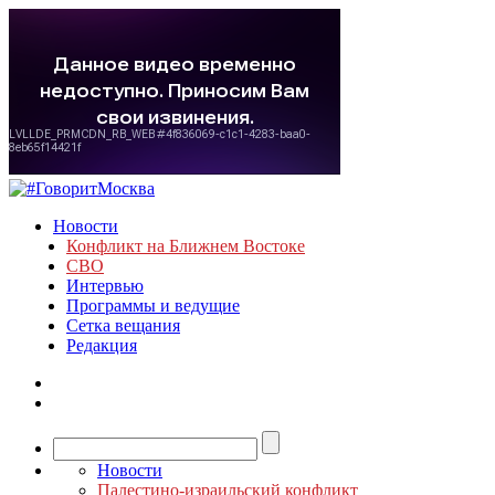
Новости
Конфликт на Ближнем Востоке
СВО
Интервью
Программы и ведущие
Сетка вещания
Редакция
Новости
Палестино-израильский конфликт