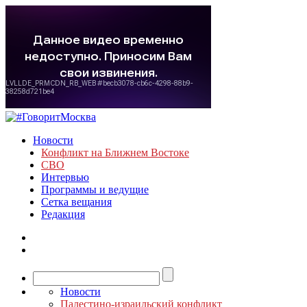
Новости
Конфликт на Ближнем Востоке
СВО
Интервью
Программы и ведущие
Сетка вещания
Редакция
Новости
Палестино-израильский конфликт