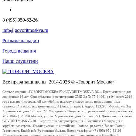
8 (495) 950-62-26
info@govoritmoskva.ru
Реклама на радио
Города вещания
Наши слушатели
Все права защищены. 2014-2026 © «Говорит Москва»
Сетевое издание «ГОВОРИТМОСКВА.РУ/GOVORITMOSKVA.RU». Предназначено для
лиц старше 16 лет. Свидетельство о регистрации СМИ Эл № 77-64961 от 04 марта 2016
года выдано Федеральной службой по надзору в сфере связи, информационных
технологий и массовых коммуникаций (Роскомнадзор). Адрес: 123298, Москва, ул. 3-я
Хорошевская, дом 12, пом. 22. Учредитель Общество с ограниченной ответственностью
«РУ ФМ» (123298 Москва, ул. 3-я Хорошевская, дом 12, пом. 22). Доменное имя сайта
GOVORITMOSKVA.RU. Территория распространения – Российская Федерация и
зарубежные страны. Языки: русский и английский. Главный редактор Бабаян Роман
Георгиевич. Email: info@govoritmoskva.ru. Номер телефона: +7 (495) 950-62-26
*Экстремистские и террористические организации, запрещенные в Российской