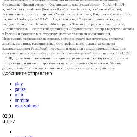
Федерации: «Правый сектор», «Украинская повстанческая армия» (УПА), «ИГИЛ»,
«Джабхат Фатх аш-Шам» (бывшая «Джабхат ан-Нусра», «Джебхат ан-Нусра»),
Коалиция исламских группировок «Хайят Тахрир аш-Шам», Национал-Большевистская
партия, «Аль-Каида», «УНА-УНСО», «Талибан», «Меджлис крымско-татарского
народа», «Свидетели Иеговы», «Мизантропик Дивижн», «Братство» Корчинского,
«Артподготовка», Религиозная организация «Управленческий центр Свидетелей Иеговы
в России» и входящие в ее структуру местные религиозные организации.
Информация, размещенная на портале, а именно: текстовые материалы, элементы
дизайна, логотипы, товарные знаки, фотографии, видео и аудио охраняются
законодательством Российской Федерации и международными нормами права и не
могут быть использованы без разрешения правообладателей. Согласно ст.ст. 1274,1275
ГК РФ, при любом использовании материалов, размещенных на портале, в том числе
цитировании, активная гиперссылка на материал является обязательной. Мнение
редакции может не совпадать с мнением отдельных авторов и колумнистов.
Сообщение отправлено
play
pause
mute
unmute
max volume
02:01
-01:27