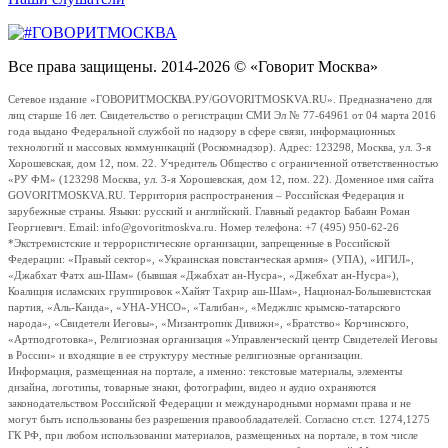
Все права защищены. 2014-2026 © «Говорит Москва»
Сетевое издание «ГОВОРИТМОСКВА.РУ/GOVORITMOSKVA.RU». Предназначено для
лиц старше 16 лет. Свидетельство о регистрации СМИ Эл № 77-64961 от 04 марта 2016
года выдано Федеральной службой по надзору в сфере связи, информационных
технологий и массовых коммуникаций (Роскомнадзор). Адрес: 123298, Москва, ул. 3-я
Хорошевская, дом 12, пом. 22. Учредитель Общество с ограниченной ответственностью
«РУ ФМ» (123298 Москва, ул. 3-я Хорошевская, дом 12, пом. 22). Доменное имя сайта
GOVORITMOSKVA.RU. Территория распространения – Российская Федерация и
зарубежные страны. Языки: русский и английский. Главный редактор Бабаян Роман
Георгиевич. Email: info@govoritmoskva.ru. Номер телефона: +7 (495) 950-62-26
*Экстремистские и террористические организации, запрещенные в Российской
Федерации: «Правый сектор», «Украинская повстанческая армия» (УПА), «ИГИЛ»,
«Джабхат Фатх аш-Шам» (бывшая «Джабхат ан-Нусра», «Джебхат ан-Нусра»),
Коалиция исламских группировок «Хайят Тахрир аш-Шам», Национал-Большевистская
партия, «Аль-Каида», «УНА-УНСО», «Талибан», «Меджлис крымско-татарского
народа», «Свидетели Иеговы», «Мизантропик Дивижн», «Братство» Корчинского,
«Артподготовка», Религиозная организация «Управленческий центр Свидетелей Иеговы
в России» и входящие в ее структуру местные религиозные организации.
Информация, размещенная на портале, а именно: текстовые материалы, элементы
дизайна, логотипы, товарные знаки, фотографии, видео и аудио охраняются
законодательством Российской Федерации и международными нормами права и не
могут быть использованы без разрешения правообладателей. Согласно ст.ст. 1274,1275
ГК РФ, при любом использовании материалов, размещенных на портале, в том числе