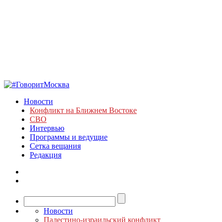
Новости
Конфликт на Ближнем Востоке
СВО
Интервью
Программы и ведущие
Сетка вещания
Редакция
Новости
Палестино-израильский конфликт