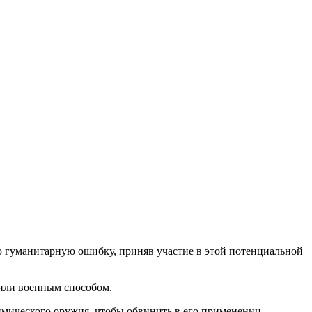
 гуманитарную ошибку, приняв участие в этой потенциальной
 или военным способом.
имического оружия, чтобы обвинить в его применении