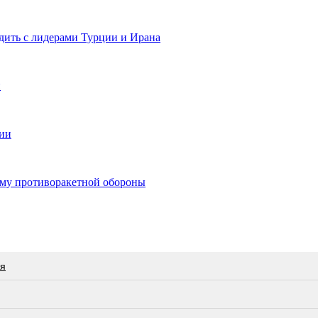
ить с лидерами Турции и Ирана
и
рии
му противоракетной обороны
ся