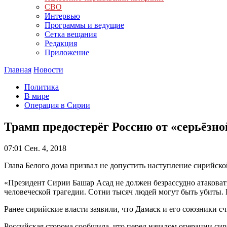
СВО
Интервью
Программы и ведущие
Сетка вещания
Редакция
Приложение
Главная
Новости
Политика
В мире
Операция в Сирии
Трамп предостерёг Россию от «серьёзн
07:01
Сен. 4, 2018
Глава Белого дома призвал не допустить наступление сирийск
«Президент Сирии Башар Асад не должен безрассудно атакова
человеческой трагедии. Сотни тысяч людей могут быть убиты. Н
Ранее сирийские власти заявили, что Дамаск и его союзники
Российская сторона сообщила, что перед началом операции си