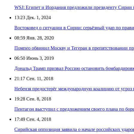
WSJ: Египет и Иордания предложили президенту Сирии 
13:23
Дек. 1, 2024
Востоковед о ситуации в Сирии: серьёзный удар по прав
08:59
Янв. 28, 2020
Помпео обвинил Москву и Тегеран в препятствовании п
06:50
Июнь 3, 2019
Дональд Трамп призвал Россию остановить бомбардиро
21:17
Сен. 11, 2018
Небензя предостерёг международную коалицию от угроз 
19:28
Сен. 8, 2018
Пентагон выступил с предложением своего плана по борь
17:49
Сен. 4, 2018
Сирийская оппозиция заявила о начале российских ударо