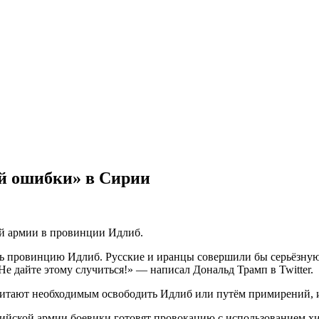
ой ошибки» в Сирии
ой армии в провинции Идлиб.
ть провинцию Идлиб. Русские и иранцы совершили бы серьёзную
е дайте этому случиться!» — написал Дональд Трамп в Twitter.
 считают необходимым освободить Идлиб или путём примирений,
рийской армии боевики готовят провокацию с использованием х