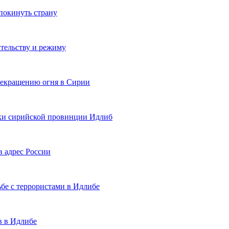
покинуть страну
ительству и режиму
рекращению огня в Сирии
вки сирийской провинции Идлиб
в адрес России
бе с террористами в Идлибе
в в Идлибе