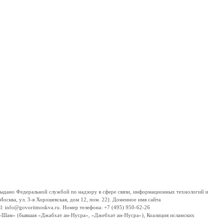
дано Федеральной службой по надзору в сфере связи, информационных технологий и
сква, ул. 3-я Хорошевская, дом 12, пом. 22). Доменное имя сайта
 info@govoritmoskva.ru. Номер телефона: +7 (495) 950-62-26
ш-Шам» (бывшая «Джабхат ан-Нусра», «Джебхат ан-Нусра»), Коалиция исламских