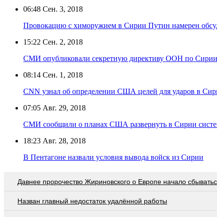
06:48
Сен. 3, 2018
Провокацию с химоружием в Сирии Путин намерен обсуд
15:22
Сен. 2, 2018
СМИ опубликовали секретную директиву ООН по Сири
08:14
Сен. 1, 2018
CNN узнал об определении США целей для ударов в Си
07:05
Авг. 29, 2018
СМИ сообщили о планах США развернуть в Сирии систе
18:23
Авг. 28, 2018
В Пентагоне назвали условия вывода войск из Сирии
Давнее пророчество Жириновского о Европе начало сбывать
Назван главный недостаток удалённой работы