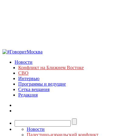
Новости
Конфликт на Ближнем Востоке
СВО
Интервью
Программы и ведущие
Сетка вещания
Редакция
Новости
Палестино-израильский конфликт