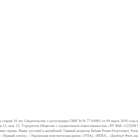
ше 16 лет. Свидетельство о регистрации СМИ Эл № 77-64961 от 04 марта 2016 года вы
ом 12, пом. 22. Учредитель Общество с ограниченной ответственностью «РУ ФМ» (123298 Мо
траны. Языки: русский и английский. Главный редактор Бабаян Роман Георгиевич. Email:
и: «Правый сектор», «Украинская повстанческая армия» (УПА), «ИГИЛ», «Джабхат Фатх а