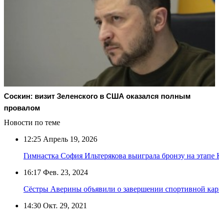
Соскин: визит Зеленского в США оказался полным
провалом
Новости по теме
12:25
Апрель 19, 2026
Гимнастка София Ильтерякова выиграла бронзу на этапе 
16:17
Фев. 23, 2024
Сёстры Аверины объявили о завершении спортивной ка
14:30
Окт. 29, 2021