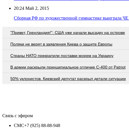
20:24
Май 2, 2015
Сборная РФ по художественной гимнастике выиграла ЧЕ
"Привет, Гренландия!": США уже начали высадку на острове
Поляки не верят в заявления Киева о защите Европы
Страны НАТО прекратили поставки морем на Украину
В армии раскрыли принципиальное отличие С-400 от Patriot
50% уклонистов. Киевский депутат раскрыл детали ситуации
Связь с эфиром
СМС
+7 (925) 88-88-948