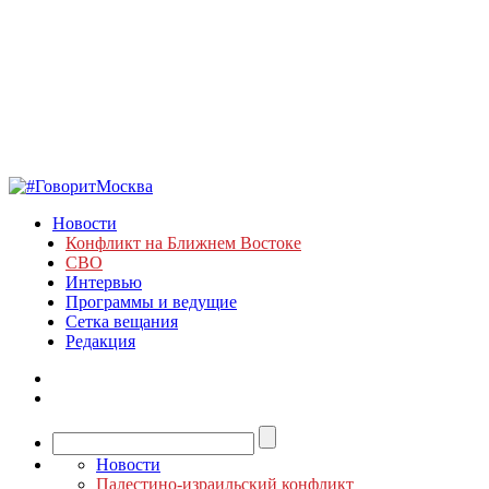
Новости
Конфликт на Ближнем Востоке
СВО
Интервью
Программы и ведущие
Сетка вещания
Редакция
Новости
Палестино-израильский конфликт