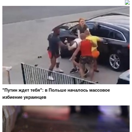
"Путин ждет тебя": в Польше началось массовое
избиение украинцев