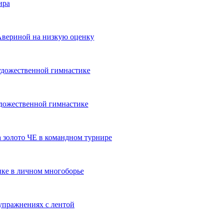
ира
Авериной на низкую оценку
удожественной гимнастике
удожественной гимнастике
а золото ЧЕ в командном турнире
ке в личном многоборье
 упражнениях с лентой