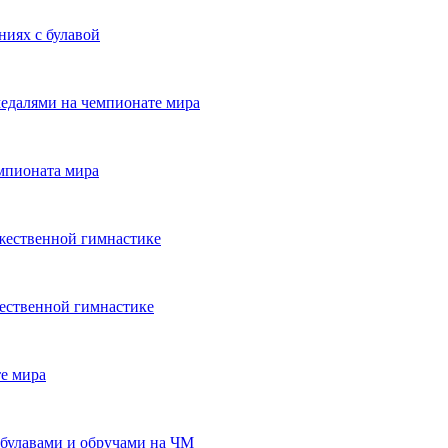
ниях с булавой
едалями на чемпионате мира
емпионата мира
жественной гимнастике
жественной гимнастике
те мира
 булавами и обручами на ЧМ