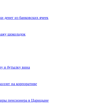
и денег из банковских ячеек
ражу шоколадок
у и бутылку вина
коллег на корпоративе
ртиры пенсионера в Царицыне