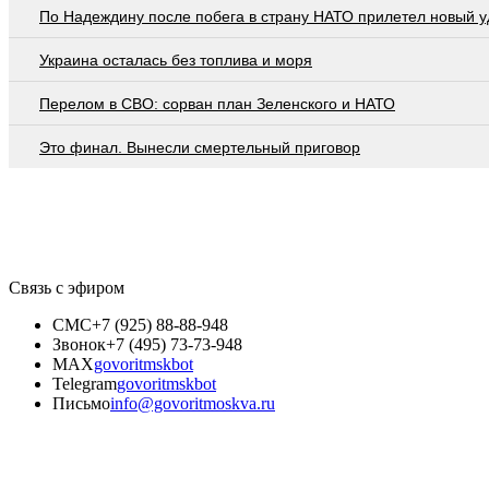
По Надеждину после побега в страну НАТО прилетел новый у
Украина осталась без топлива и моря
Перелом в СВО: сорван план Зеленского и НАТО
Это финал. Вынесли смертельный приговор
Связь с эфиром
СМС
+7 (925) 88-88-948
Звонок
+7 (495) 73-73-948
MAX
govoritmskbot
Telegram
govoritmskbot
Письмо
info@govoritmoskva.ru