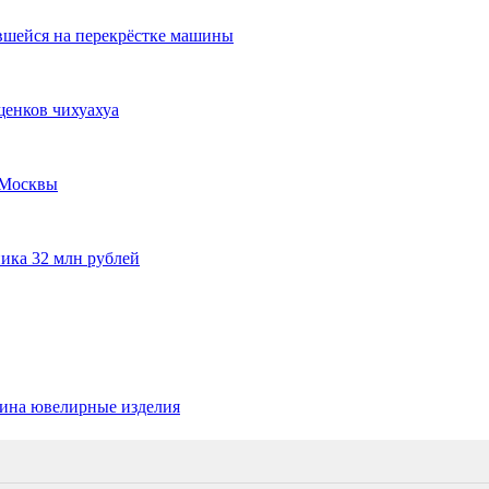
ившейся на перекрёстке машины
щенков чихуахуа
 Москвы
ника 32 млн рублей
зина ювелирные изделия