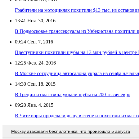
Грабители на мотоциклах похитили $13 тыс. из останов
13:41
Ноя. 30, 2016
В Подмосковье транссексуалы из Узбекистана похитили 
09:24
Сен. 7, 2016
Преступники похитили шубы на 13 млн рублей в центре
12:25
Фев. 24, 2016
В Москве сотрудница автосалона украла из сейфа началь
14:30
Сен. 18, 2015
В Греции из магазина украли шубы на 200 тысяч евро
09:20
Янв. 4, 2015
В Чите воры проделали дыру в стене и похитили из мага
Москву атаковали беспилотники: что произошло 5 августа